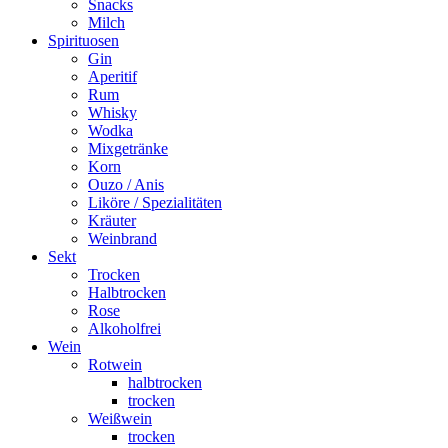
Snacks
Milch
Spirituosen
Gin
Aperitif
Rum
Whisky
Wodka
Mixgetränke
Korn
Ouzo / Anis
Liköre / Spezialitäten
Kräuter
Weinbrand
Sekt
Trocken
Halbtrocken
Rose
Alkoholfrei
Wein
Rotwein
halbtrocken
trocken
Weißwein
trocken