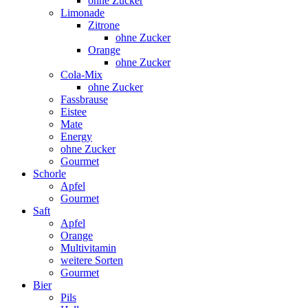
ohne Zucker
Limonade
Zitrone
ohne Zucker
Orange
ohne Zucker
Cola-Mix
ohne Zucker
Fassbrause
Eistee
Mate
Energy
ohne Zucker
Gourmet
Schorle
Apfel
Gourmet
Saft
Apfel
Orange
Multivitamin
weitere Sorten
Gourmet
Bier
Pils