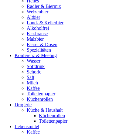
Helles
Radler & Biermix
Weizenbier
Altbier
Land- & Kellerbier
Alkoholfrei
Fassbrause
Malzbier
Fässer & Dosen
Spezialitäten
Konferenz & Meeting
Wasser
Softdrink
Schorle
Saft
Milch
Kaffee
Toilettenpapier
Küchenrollen
Drogerie
Küche & Haushalt
Küchenrollen
Toilettenpapier
Lebensmittel
Kaffee