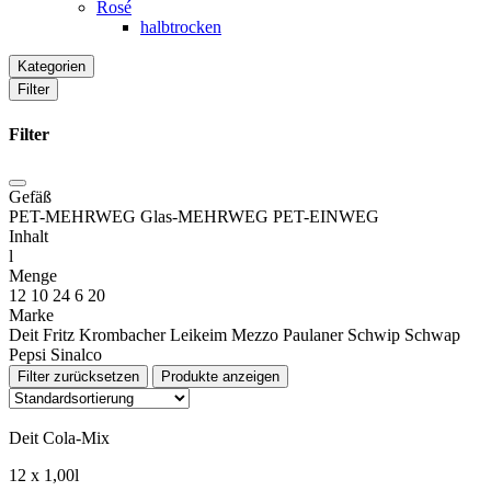
Rosé
halbtrocken
Kategorien
Filter
Filter
Gefäß
PET-MEHRWEG
Glas-MEHRWEG
PET-EINWEG
Inhalt
l
Menge
12
10
24
6
20
Marke
Deit
Fritz
Krombacher
Leikeim
Mezzo
Paulaner
Schwip Schwap
Pepsi
Sinalco
Filter zurücksetzen
Produkte anzeigen
Deit Cola-Mix
12 x 1,00l