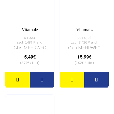
Vitamalz
Vitamalz
6 x 0,33l
24 x 0,33l
zzgl. 0,48€ Pfand
zzgl. 3,42€ Pfand
Glas-MEHRWEG
Glas-MEHRWEG
5,49€
15,99€
(2,77€ / Liter)
(2,02€ / Liter)