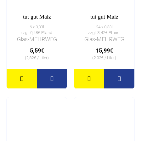
tut gut Malz
tut gut Malz
6 x 0,33l
24 x 0,33l
zzgl. 0,48€ Pfand
zzgl. 3,42€ Pfand
Glas-MEHRWEG
Glas-MEHRWEG
5,59€
15,99€
(2,82€ / Liter)
(2,02€ / Liter)