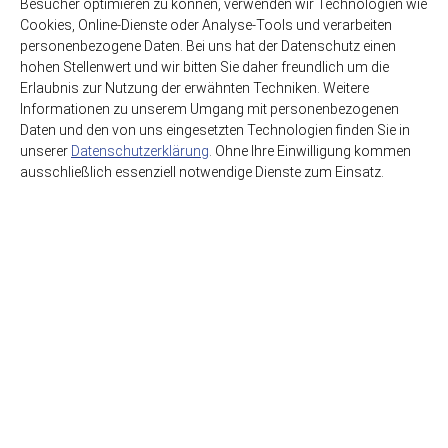
Besucher optimieren zu können, verwenden wir Technologien wie
Cookies, Online-Dienste oder Analyse-Tools und verarbeiten
personenbezogene Daten. Bei uns hat der Datenschutz einen
hohen Stellenwert und wir bitten Sie daher freundlich um die
Erlaubnis zur Nutzung der erwähnten Techniken. Weitere
Informationen zu unserem Umgang mit personenbezogenen
Daten und den von uns eingesetzten Technologien finden Sie in
unserer
Datenschutzerklärung
. Ohne Ihre Einwilligung kommen
ausschließlich essenziell notwendige Dienste zum Einsatz.
HSE GmbH Getränkegroßhandel
Getränkewelt Lieferdienst
Graf-Beust-Allee 11
45141 Essen
support@hse-essen.de
0201-83230-41
www.getraenkewelt.org
FAQ
Kontakt
Datenschutzerklärung