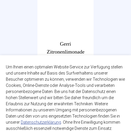
Gerri
Zitronenlimonade
trüb Zero
Um Ihnen einen optimalen Website-Service zur Verfügung stellen
12 x 1,00l
und unsere Inhalte auf Basis des Surfverhaltens unserer
zzgl. 3,30€ Pfand
Besucher optimieren zu können, verwenden wir Technologien wie
PET-MEHRWEG
Cookies, Online-Dienste oder Analyse-Tools und verarbeiten
12,99€
personenbezogene Daten. Bei uns hat der Datenschutz einen
hohen Stellenwert und wir bitten Sie daher freundlich um die
(1,08€ / Liter)
Erlaubnis zur Nutzung der erwähnten Techniken. Weitere
Informationen zu unserem Umgang mit personenbezogenen
Daten und den von uns eingesetzten Technologien finden Sie in
unserer
Datenschutzerklärung
. Ohne Ihre Einwilligung kommen
ausschließlich essenziell notwendige Dienste zum Einsatz.