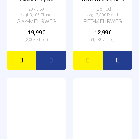
20 x 0,50l
12 x 1,00l
zzgl. 3,10€ Pfand
zzgl. 3,30€ Pfand
Glas-MEHRWEG
PET-MEHRWEG
19,99€
12,99€
(2,00€ / Liter)
(1,08€ / Liter)