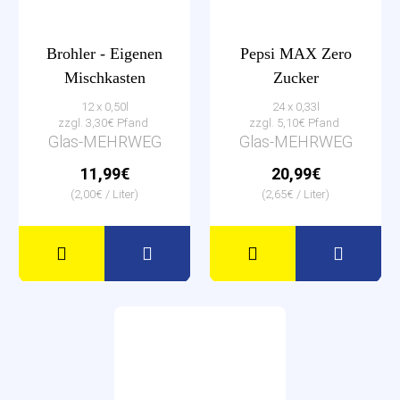
Brohler - Eigenen
Pepsi MAX Zero
Mischkasten
Zucker
12 x 0,50l
24 x 0,33l
zzgl. 3,30€ Pfand
zzgl. 5,10€ Pfand
Glas-MEHRWEG
Glas-MEHRWEG
11,99€
20,99€
(2,00€ / Liter)
(2,65€ / Liter)