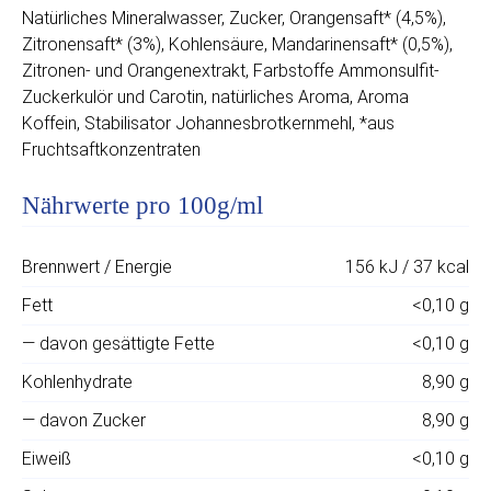
Natürliches Mineralwasser, Zucker, Orangensaft* (4,5%),
Zitronensaft* (3%), Kohlensäure, Mandarinensaft* (0,5%),
Zitronen- und Orangenextrakt, Farbstoffe Ammonsulfit-
Zuckerkulör und Carotin, natürliches Aroma, Aroma
Koffein, Stabilisator Johannesbrotkernmehl, *aus
Fruchtsaftkonzentraten
Nährwerte pro 100g/ml
Brennwert / Energie
156 kJ / 37 kcal
Fett
<0,10 g
— davon gesättigte Fette
<0,10 g
Kohlenhydrate
8,90 g
— davon Zucker
8,90 g
Eiweiß
<0,10 g