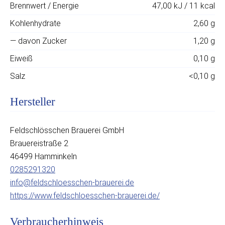
Brennwert / Energie
47,00 kJ / 11 kcal
Kohlenhydrate
2,60 g
— davon Zucker
1,20 g
Eiweiß
0,10 g
Salz
<0,10 g
Hersteller
Feldschlösschen Brauerei GmbH
Brauereistraße 2
46499 Hamminkeln
0285291320
info@feldschloesschen-brauerei.de
https://www.feldschloesschen-brauerei.de/
Verbraucherhinweis