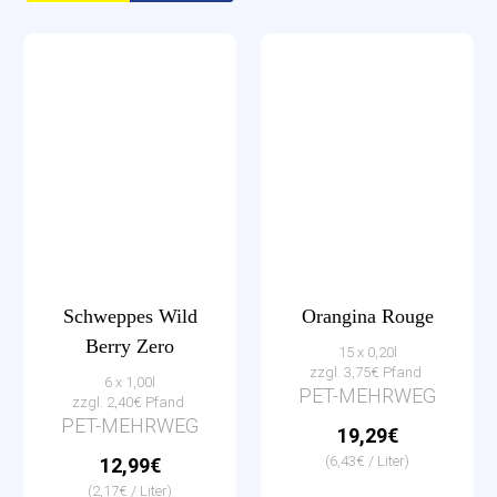
Schweppes Wild
Orangina Rouge
Berry Zero
15 x 0,20l
zzgl. 3,75€ Pfand
6 x 1,00l
PET-MEHRWEG
zzgl. 2,40€ Pfand
PET-MEHRWEG
19,29€
(6,43€ / Liter)
12,99€
(2,17€ / Liter)