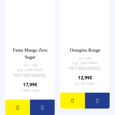
Fanta Mango Zero
Orangina Rouge
Sugar
6 x 1,00l
zzgl. 2,40€ Pfand
12 x 1,00l
PET-MEHRWEG
zzgl. 3,30€ Pfand
PET-MEHRWEG
12,99€
(2,17€ / Liter)
17,99€
(1,50€ / Liter)