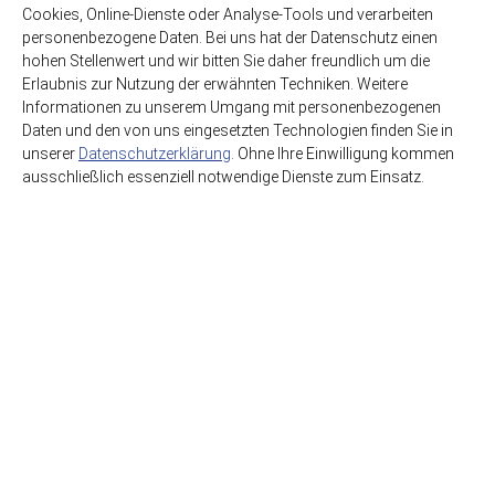
zzgl. 3,30€ Pfand
Cookies, Online-Dienste oder Analyse-Tools und verarbeiten
Glas-MEHRWEG
19,49€
personenbezogene Daten. Bei uns hat der Datenschutz einen
hohen Stellenwert und wir bitten Sie daher freundlich um die
(4,06€ / Liter)
14,49€
Erlaubnis zur Nutzung der erwähnten Techniken. Weitere
(2,42€ / Liter)
Informationen zu unserem Umgang mit personenbezogenen
Daten und den von uns eingesetzten Technologien finden Sie in
unserer
Datenschutzerklärung
. Ohne Ihre Einwilligung kommen
ausschließlich essenziell notwendige Dienste zum Einsatz.
HSE GmbH Getränkegroßhandel
Getränkewelt Lieferdienst
Graf-Beust-Allee 11