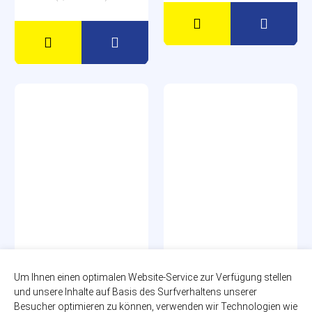
Mio Mio Cola
Mezzo Mix
Um Ihnen einen optimalen Website-Service zur Verfügung stellen
Original
24 x 0,20l
und unsere Inhalte auf Basis des Surfverhaltens unserer
zzgl. 5,10€ Pfand
12 x 0,50l
Besucher optimieren zu können, verwenden wir Technologien wie
Glas-MEHRWEG