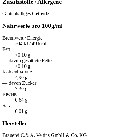
Zusatzstoffe / Allergene
Glutenhaltiges Getreide
Nährwerte pro 100g/ml
Brennwert / Energie
204 kJ / 49 kcal
Fett
<0,10 g
— davon gesättigte Fette
<0,10 g
Kohlenhydrate
4,90 g
— davon Zucker
3,30 g
Eiweiß
0,64 g
Salz
0,01 g
Hersteller
Brauerei C.& A. Veltins GmbH & Co. KG