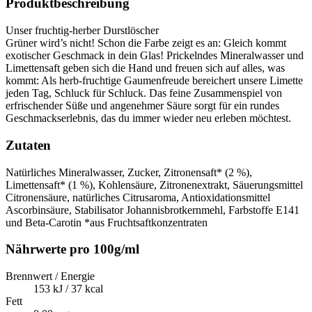
Produktbeschreibung
Unser fruchtig-herber Durstlöscher
Grüner wird’s nicht! Schon die Farbe zeigt es an: Gleich kommt
exotischer Geschmack in dein Glas! Prickelndes Mineralwasser und
Limettensaft geben sich die Hand und freuen sich auf alles, was
kommt: Als herb-fruchtige Gaumenfreude bereichert unsere Limette
jeden Tag, Schluck für Schluck. Das feine Zusammenspiel von
erfrischender Süße und angenehmer Säure sorgt für ein rundes
Geschmackserlebnis, das du immer wieder neu erleben möchtest.
Zutaten
Natürliches Mineralwasser, Zucker, Zitronensaft* (2 %),
Limettensaft* (1 %), Kohlensäure, Zitronenextrakt, Säuerungsmittel
Citronensäure, natürliches Citrusaroma, Antioxidationsmittel
Ascorbinsäure, Stabilisator Johannisbrotkernmehl, Farbstoffe E141
und Beta-Carotin *aus Fruchtsaftkonzentraten
Nährwerte pro 100g/ml
Brennwert / Energie
153 kJ / 37 kcal
Fett