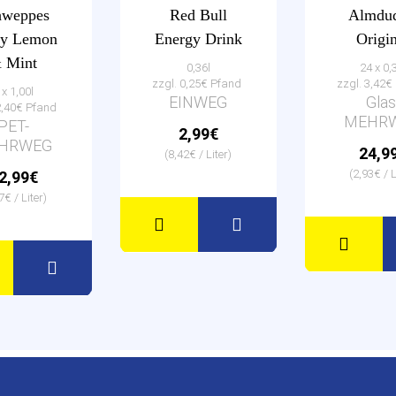
hweppes
Red Bull
Almdud
ty Lemon
Energy Drink
Origin
 Mint
0,36l
24 x 0,
zzgl. 0,25€ Pfand
zzgl. 3,42
 x 1,00l
EINWEG
Glas
2,40€ Pfand
MEHR
PET-
2,99€
HRWEG
24,9
(8,42€ / Liter)
(2,93€ / L
2,99€
7€ / Liter)