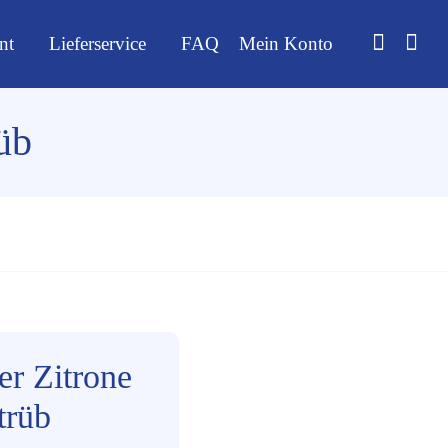
nt
Lieferservice
FAQ
Mein Konto
üb
er Zitrone
trüb