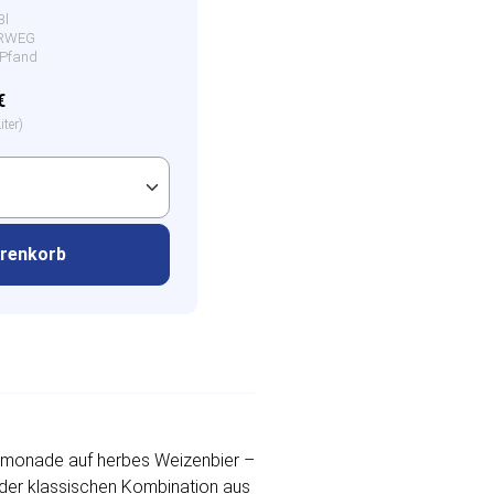
3l
HRWEG
€ Pfand
€
iter)
arenkorb
enlimonade auf herbes Weizenbier –
on der klassischen Kombination aus