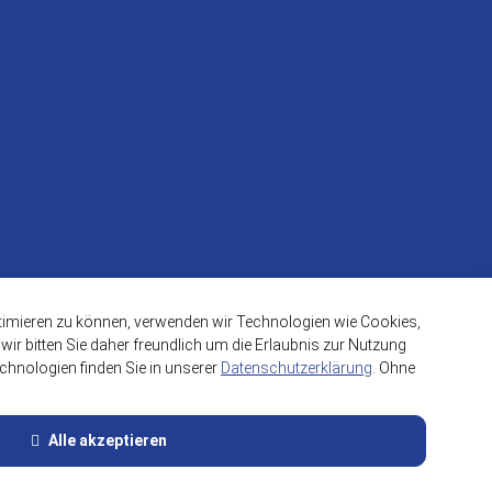
ptimieren zu können, verwenden wir Technologien wie Cookies,
ir bitten Sie daher freundlich um die Erlaubnis zur Nutzung
hnologien finden Sie in unserer
Datenschutzerklärung
. Ohne
Dienste
 Tag Manager
Alle akzeptieren
atistischen Auswertung und Analyse des Surfverhaltens der