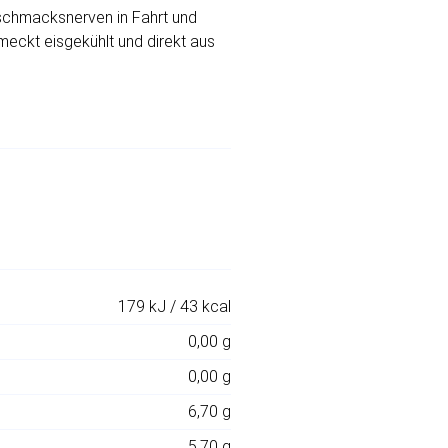
eschmacksnerven in Fahrt und
meckt eisgekühlt und direkt aus
179 kJ / 43 kcal
0,00 g
0,00 g
6,70 g
5,70 g