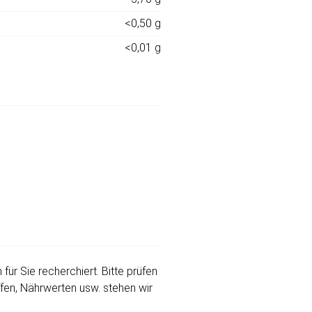
<0,50 g
<0,01 g
r Sie recherchiert. Bitte prüfen
ffen, Nährwerten usw. stehen wir