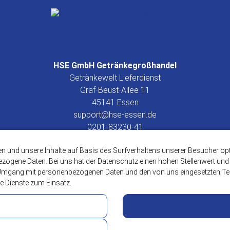
HSE GmbH Getränkegroßhandel
Getränkewelt Lieferdienst
Graf-Beust-Allee 11
45141 Essen
support@hse-essen.de
0201-83230-41
www.getraenkewelt.org
en und unsere Inhalte auf Basis des Surfverhaltens unserer Besucher o
ogene Daten. Bei uns hat der Datenschutz einen hohen Stellenwert und w
Umgang mit personenbezogenen Daten und den von uns eingesetzten Tec
e Dienste zum Einsatz.
Kontakt
Datenschutzerklärung
AGB
Impressum
Cookies & 
Google Analytics & Google
 benötigt.
Website-Analyse-Tools zur st
Website-Besucher.