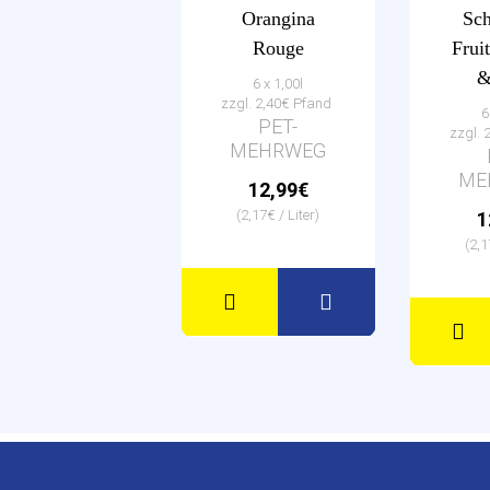
Orangina
Sc
Rouge
Frui
&
6 x 1,00l
zzgl. 2,40€ Pfand
6
PET-
zzgl. 
MEHRWEG
ME
12,99€
(2,17€ / Liter)
1
(2,1