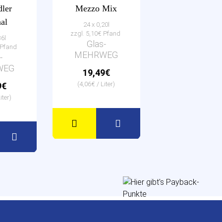
ler
Mezzo Mix
al
24 x 0,20l
zzgl. 5,10€ Pfand
36l
Glas-
€ Pfand
MEHRWEG
-
WEG
19,49€
(4,06€ / Liter)
9€
iter)