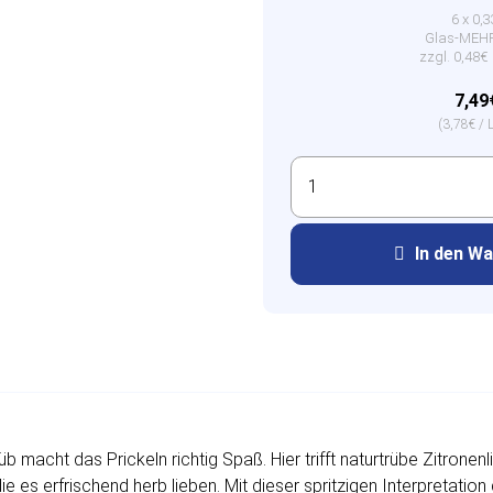
6 x 0,3
Glas-ME
zzgl. 0,48
7,49
(3,78€ / L
In den W
üb macht das Prickeln richtig Spaß. Hier trifft naturtrübe Zitron
die es erfrischend herb lieben. Mit dieser spritzigen Interpretati