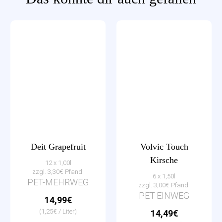
Deit Grapefruit
Volvic Touch
Kirsche
12 x 1,00l
zzgl. 3,30€ Pfand
6 x 1,50l
PET-MEHRWEG
zzgl. 3,00€ Pfand
PET-EINWEG
14,99€
(1,25€ / Liter)
14,49€