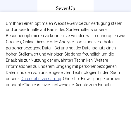
SevenUp
12 x 1,00l
zzgl. 3,30€ Pfand
Um Ihnen einen optimalen Website-Service zur Verfügung stellen
PET-MEHRWEG
und unsere Inhalte auf Basis des Surfverhaltens unserer
Besucher optimieren zu können, verwenden wir Technologien wie
14,99€
Cookies, Online-Dienste oder Analyse-Tools und verarbeiten
(1,25€ / Liter)
personenbezogene Daten. Bei uns hat der Datenschutz einen
hohen Stellenwert und wir bitten Sie daher freundlich um die
Erlaubnis zur Nutzung der erwähnten Techniken. Weitere
Informationen zu unserem Umgang mit personenbezogenen
Daten und den von uns eingesetzten Technologien finden Sie in
unserer
Datenschutzerklärung
. Ohne Ihre Einwilligung kommen
ausschließlich essenziell notwendige Dienste zum Einsatz.