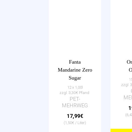
Fanta
Or
Mandarine Zero
O
Sugar
15
zzgl. 
12 x 1,00l
zzgl. 3,30€ Pfand
ME
PET-
MEHRWEG
1
(6,4
17,99€
(1,50€ / Liter)