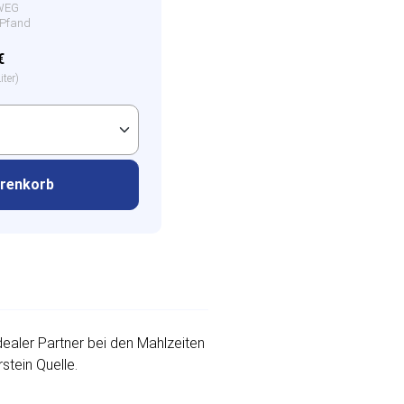
WEG
€ Pfand
€
iter)
arenkorb
ealer Partner bei den Mahlzeiten
stein Quelle.