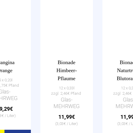
angina
Bionade
Biona
range
Himbeer-
Naturt
Pflaume
Blutor
 x 0,20l
3,75€ Pfand
12 x 0,33l
12 x 0,
Glas-
zzgl. 2,46€ Pfand
zzgl. 2,46
HRWEG
Glas-
Glas
MEHRWEG
MEHR
9,29€
3€ / Liter)
11,99€
11,9
(3,03€ / Liter)
(3,03€ / L