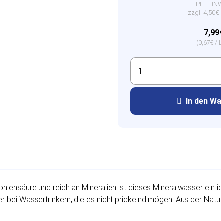
PET-EIN
zzgl. 4,50
7,99
(0,67€ / L
In den W
ensäure und reich an Mineralien ist dieses Mineralwasser ein id
 bei Wassertrinkern, die es nicht prickelnd mögen. Aus der Natur