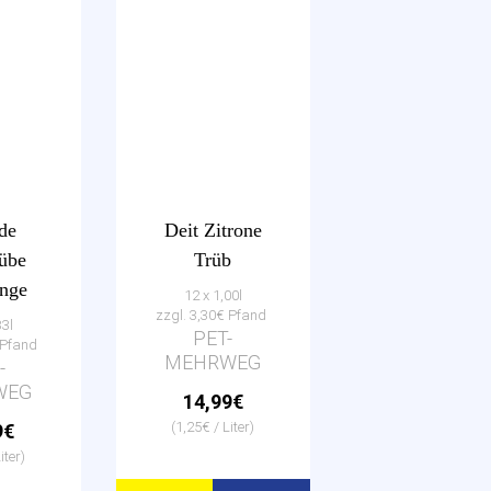
de
Deit Zitrone
rübe
Trüb
ange
12 x 1,00l
zzgl. 3,30€ Pfand
33l
PET-
€ Pfand
MEHRWEG
-
WEG
14,99€
(1,25€ / Liter)
9€
iter)