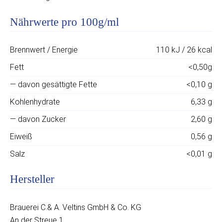
Nährwerte pro 100g/ml
Brennwert / Energie
110 kJ / 26 kcal
Fett
<0,50g
— davon gesättigte Fette
<0,10 g
Kohlenhydrate
6,33 g
— davon Zucker
2,60 g
Eiweiß
0,56 g
Salz
<0,01 g
Hersteller
Brauerei C.& A. Veltins GmbH & Co. KG
An der Streue 1