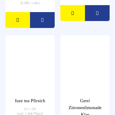
(3,08€ / Liter)
fuze tea Pfirsich
Gerri
Zitronenlimonade
6 x 1,25l
zzgl. 1,50€ Pfand
Klar