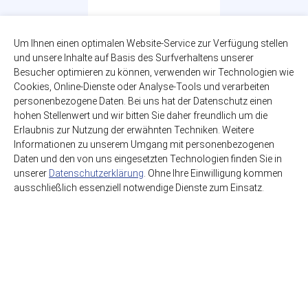
Bionade Naturtrübe
Um Ihnen einen optimalen Website-Service zur Verfügung stellen
und unsere Inhalte auf Basis des Surfverhaltens unserer
Orange
Besucher optimieren zu können, verwenden wir Technologien wie
12 x 0,33l
Cookies, Online-Dienste oder Analyse-Tools und verarbeiten
zzgl. 2,46€ Pfand
personenbezogene Daten. Bei uns hat der Datenschutz einen
Glas-MEHRWEG
hohen Stellenwert und wir bitten Sie daher freundlich um die
Erlaubnis zur Nutzung der erwähnten Techniken. Weitere
11,99€
Informationen zu unserem Umgang mit personenbezogenen
(3,03€ / Liter)
Daten und den von uns eingesetzten Technologien finden Sie in
unserer
Datenschutzerklärung
. Ohne Ihre Einwilligung kommen
ausschließlich essenziell notwendige Dienste zum Einsatz.