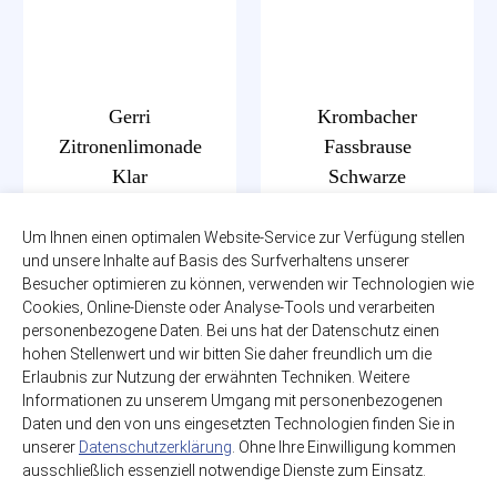
Gerri
Krombacher
Zitronenlimonade
Fassbrause
Klar
Schwarze
Johannisbeere
12 x 1,00l
zzgl. 3,30€ Pfand
Um Ihnen einen optimalen Website-Service zur Verfügung stellen
6 x 0,33l
PET-MEHRWEG
und unsere Inhalte auf Basis des Surfverhaltens unserer
zzgl. 0,48€ Pfand
Glas-MEHRWEG
Besucher optimieren zu können, verwenden wir Technologien wie
12,99€
Cookies, Online-Dienste oder Analyse-Tools und verarbeiten
(1,08€ / Liter)
6,09€
personenbezogene Daten. Bei uns hat der Datenschutz einen
(3,08€ / Liter)
hohen Stellenwert und wir bitten Sie daher freundlich um die
Erlaubnis zur Nutzung der erwähnten Techniken. Weitere
Informationen zu unserem Umgang mit personenbezogenen
Daten und den von uns eingesetzten Technologien finden Sie in
unserer
Datenschutzerklärung
. Ohne Ihre Einwilligung kommen
ausschließlich essenziell notwendige Dienste zum Einsatz.