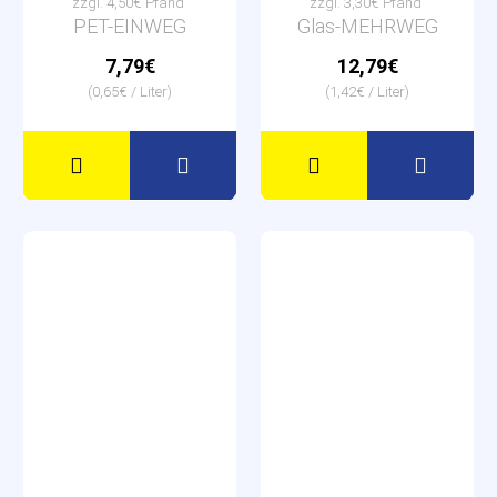
zzgl. 4,50€ Pfand
zzgl. 3,30€ Pfand
PET-EINWEG
Glas-MEHRWEG
7,79€
12,79€
(0,65€ / Liter)
(1,42€ / Liter)