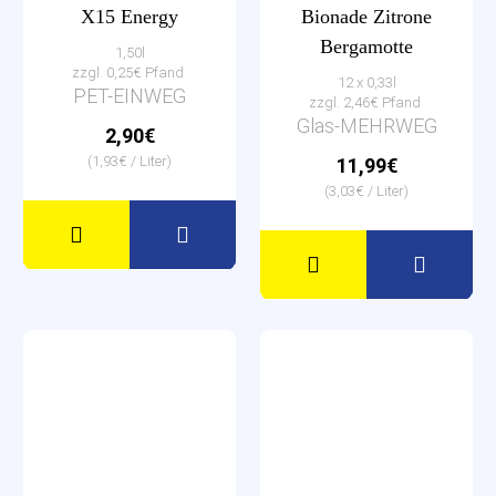
X15 Energy
Bionade Zitrone
Bergamotte
1,50l
zzgl. 0,25€ Pfand
12 x 0,33l
PET-EINWEG
zzgl. 2,46€ Pfand
Glas-MEHRWEG
2,90€
(1,93€ / Liter)
11,99€
(3,03€ / Liter)