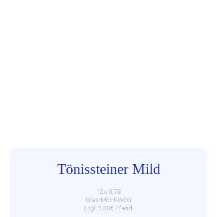
Tönissteiner Mild
12 x 0,75l
Glas-MEHRWEG
zzgl. 3,30€ Pfand