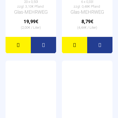
20 x 0,50l
6 x 0,33l
zzgl. 3,10€ Pfand
zzgl. 0,48€ Pfand
Glas-MEHRWEG
Glas-MEHRWEG
19,99€
8,79€
(2,00€ / Liter)
(4,44€ / Liter)