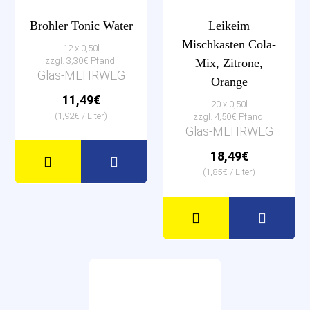
Brohler Tonic Water
Leikeim
Mischkasten Cola-
12 x 0,50l
zzgl. 3,30€ Pfand
Mix, Zitrone,
Glas-MEHRWEG
Orange
11,49€
20 x 0,50l
(1,92€ / Liter)
zzgl. 4,50€ Pfand
Glas-MEHRWEG
18,49€
(1,85€ / Liter)