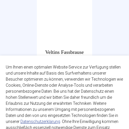
Veltins Fassbrause
Holunder
Um Ihnen einen optimalen Website-Service zur Verfügung stellen
6 x 0,33l
und unsere Inhalte auf Basis des Surfverhaltens unserer
zzgl. 0,48€ Pfand
Besucher optimieren zu können, verwenden wir Technologien wie
Glas-MEHRWEG
Cookies, Online-Dienste oder Analyse-Tools und verarbeiten
5,99€
personenbezogene Daten. Bei uns hat der Datenschutz einen
hohen Stellenwert und wir bitten Sie daher freundlich um die
(3,03€ / Liter)
Erlaubnis zur Nutzung der erwähnten Techniken. Weitere
Informationen zu unserem Umgang mit personenbezogenen
Daten und den von uns eingesetzten Technologien finden Sie in
unserer
Datenschutzerklärung
. Ohne Ihre Einwilligung kommen
ausschließlich essenziell notwendige Dienste zum Einsatz.