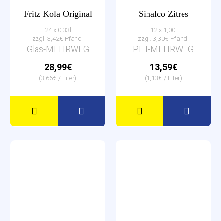
Fritz Kola Original
Sinalco Zitres
24 x 0,33l
12 x 1,00l
zzgl. 3,42€ Pfand
zzgl. 3,30€ Pfand
Glas-MEHRWEG
PET-MEHRWEG
28,99€
13,59€
(3,66€ / Liter)
(1,13€ / Liter)