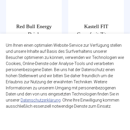
Red Bull Energy
Kastell FIT
Drink
Grapefruit Zitrone
0,36l
12 x 0,70l
Um Ihnen einen optimalen Website-Service zur Verfügung stellen
zzgl. 0,25€ Pfand
zzgl. 3,30€ Pfand
und unsere Inhalte auf Basis des Surfverhaltens unserer
EINWEG
Glas-MEHRWEG
Besucher optimieren zu können, verwenden wir Technologien wie
Cookies, Online-Dienste oder Analyse-Tools und verarbeiten
2,99€
9,99€
personenbezogene Daten. Bei uns hat der Datenschutz einen
(8,42€ / Liter)
(1,19€ / Liter)
hohen Stellenwert und wir bitten Sie daher freundlich um die
Erlaubnis zur Nutzung der erwähnten Techniken. Weitere
Informationen zu unserem Umgang mit personenbezogenen
Daten und den von uns eingesetzten Technologien finden Sie in
unserer
Datenschutzerklärung
. Ohne Ihre Einwilligung kommen
ausschließlich essenziell notwendige Dienste zum Einsatz.