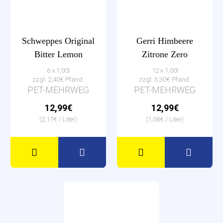
Schweppes Original
Gerri Himbeere
Bitter Lemon
Zitrone Zero
6 x 1,00l
12 x 1,00l
zzgl. 2,40€ Pfand
zzgl. 3,30€ Pfand
PET-MEHRWEG
PET-MEHRWEG
12,99€
12,99€
(2,17€ / Liter)
(1,08€ / Liter)