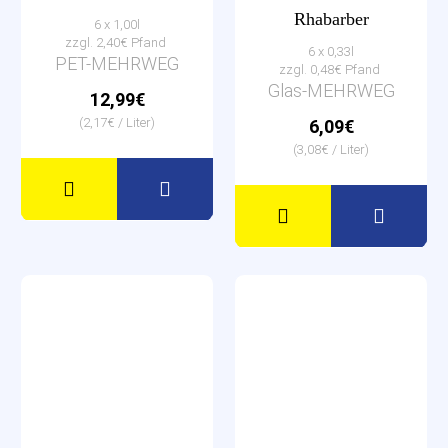
Rhabarber
6 x 1,00l
zzgl. 2,40€ Pfand
6 x 0,33l
PET-MEHRWEG
zzgl. 0,48€ Pfand
Glas-MEHRWEG
12,99€
(2,17€ / Liter)
6,09€
(3,08€ / Liter)