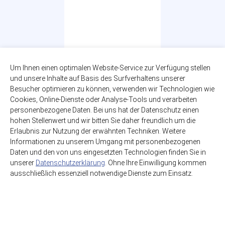
Um Ihnen einen optimalen Website-Service zur Verfügung stellen
und unsere Inhalte auf Basis des Surfverhaltens unserer
Coca-Cola
Besucher optimieren zu können, verwenden wir Technologien wie
Cookies, Online-Dienste oder Analyse-Tools und verarbeiten
24 x 0,20l
personenbezogene Daten. Bei uns hat der Datenschutz einen
zzgl. 5,10€ Pfand
hohen Stellenwert und wir bitten Sie daher freundlich um die
Glas-MEHRWEG
Erlaubnis zur Nutzung der erwähnten Techniken. Weitere
19,49€
Informationen zu unserem Umgang mit personenbezogenen
(4,06€ / Liter)
Daten und den von uns eingesetzten Technologien finden Sie in
unserer
Datenschutzerklärung
. Ohne Ihre Einwilligung kommen
ausschließlich essenziell notwendige Dienste zum Einsatz.