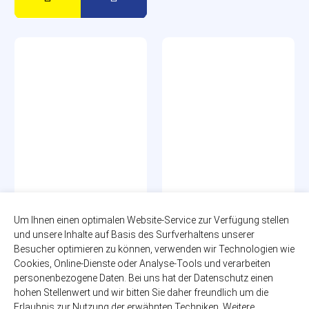
Spezi Original
Fritz Limo Zitrone
Um Ihnen einen optimalen Website-Service zur Verfügung stellen
und unsere Inhalte auf Basis des Surfverhaltens unserer
20 x 0,50l
10 x 0,50l
zzgl. 3,10€ Pfand
zzgl. 3,00€ Pfand
Besucher optimieren zu können, verwenden wir Technologien wie
Glas-MEHRWEG
Glas-MEHRWEG
Cookies, Online-Dienste oder Analyse-Tools und verarbeiten
personenbezogene Daten. Bei uns hat der Datenschutz einen
17,79€
19,99€
hohen Stellenwert und wir bitten Sie daher freundlich um die
(1,78€ / Liter)
(4,00€ / Liter)
Erlaubnis zur Nutzung der erwähnten Techniken. Weitere