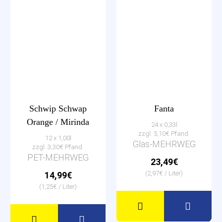
Schwip Schwap
Fanta
Orange / Mirinda
24 x 0,33l
zzgl. 5,10€ Pfand
12 x 1,00l
Glas-MEHRWEG
zzgl. 3,30€ Pfand
PET-MEHRWEG
23,49€
(2,97€ / Liter)
14,99€
(1,25€ / Liter)