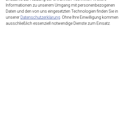
Informationen zu unserem Umgang mit personenbezogenen
Daten und den von uns eingesetzten Technologien finden Sie in
unserer
Datenschutzerklärung
. Ohne Ihre Einwilligung kommen
ausschließlich essenziell notwendige Dienste zum Einsatz.
HSE GmbH Getränkegroßhandel
Getränkewelt Lieferdienst
Graf-Beust-Allee 11
45141 Essen
support@hse-essen.de
0201-83230-41