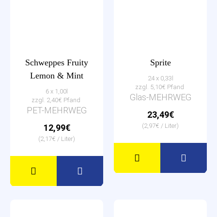
Schweppes Fruity
Sprite
Lemon & Mint
24 x 0,33l
zzgl. 5,10€ Pfand
6 x 1,00l
Glas-MEHRWEG
zzgl. 2,40€ Pfand
PET-MEHRWEG
23,49€
(2,97€ / Liter)
12,99€
(2,17€ / Liter)