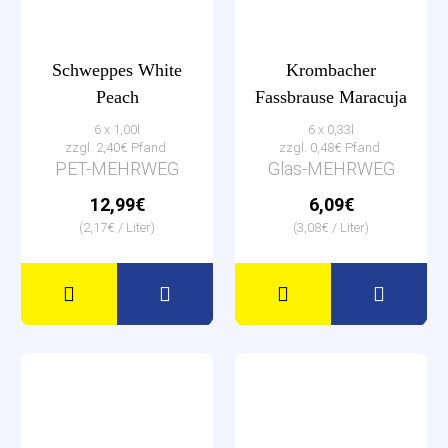
Schweppes White
Krombacher
Peach
Fassbrause Maracuja
6 x 1,00l
6 x 0,33l
zzgl. 2,40€ Pfand
zzgl. 0,48€ Pfand
PET-MEHRWEG
Glas-MEHRWEG
12,99€
6,09€
(2,17€ / Liter)
(3,08€ / Liter)