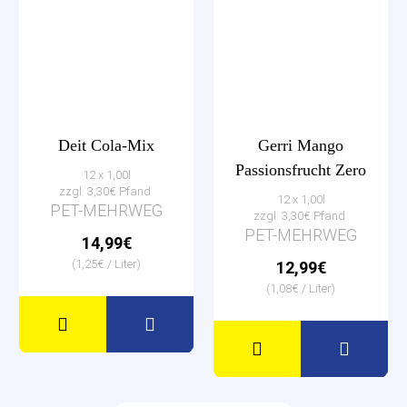
Deit Cola-Mix
Gerri Mango
Passionsfrucht Zero
12 x 1,00l
zzgl. 3,30€ Pfand
12 x 1,00l
PET-MEHRWEG
zzgl. 3,30€ Pfand
PET-MEHRWEG
14,99€
(1,25€ / Liter)
12,99€
(1,08€ / Liter)