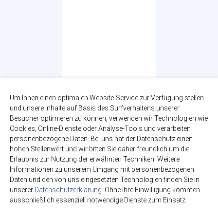
Um Ihnen einen optimalen Website-Service zur Verfügung stellen
und unsere Inhalte auf Basis des Surfverhaltens unserer
Besucher optimieren zu können, verwenden wir Technologien wie
Club-Mate
Cookies, Online-Dienste oder Analyse-Tools und verarbeiten
20 x 0,50l
personenbezogene Daten. Bei uns hat der Datenschutz einen
zzgl. 3,10€ Pfand
hohen Stellenwert und wir bitten Sie daher freundlich um die
Glas-MEHRWEG
Erlaubnis zur Nutzung der erwähnten Techniken. Weitere
Informationen zu unserem Umgang mit personenbezogenen
20,49€
Daten und den von uns eingesetzten Technologien finden Sie in
(2,05€ / Liter)
unserer
Datenschutzerklärung
. Ohne Ihre Einwilligung kommen
ausschließlich essenziell notwendige Dienste zum Einsatz.