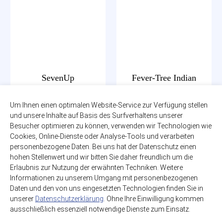
SevenUp
Fever-Tree Indian
Tonic Water
12 x 1,00l
zzgl. 3,30€ Pfand
Um Ihnen einen optimalen Website-Service zur Verfügung stellen
8 x 0,50l
PET-MEHRWEG
und unsere Inhalte auf Basis des Surfverhaltens unserer
zzgl. 2,70€ Pfand
Glas-MEHRWEG
Besucher optimieren zu können, verwenden wir Technologien wie
14,99€
Cookies, Online-Dienste oder Analyse-Tools und verarbeiten
(1,25€ / Liter)
21,99€
personenbezogene Daten. Bei uns hat der Datenschutz einen
(5,50€ / Liter)
hohen Stellenwert und wir bitten Sie daher freundlich um die
Erlaubnis zur Nutzung der erwähnten Techniken. Weitere
Informationen zu unserem Umgang mit personenbezogenen
Daten und den von uns eingesetzten Technologien finden Sie in
unserer
Datenschutzerklärung
. Ohne Ihre Einwilligung kommen
ausschließlich essenziell notwendige Dienste zum Einsatz.