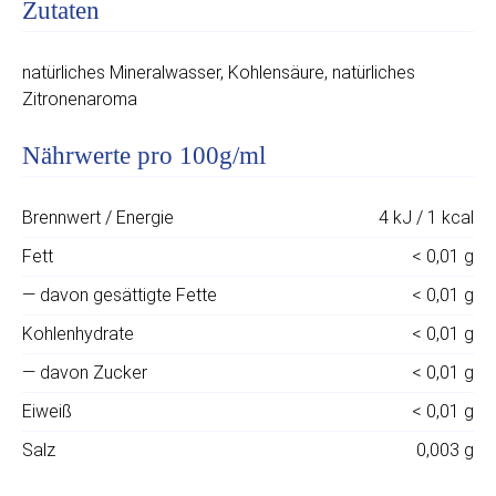
Zutaten
natürliches Mineralwasser, Kohlensäure, natür­liches
Zitronenaroma
Nährwerte pro 100g/ml
Brennwert / Energie
4 kJ / 1 kcal
Fett
< 0,01 g
— davon gesättigte Fette
< 0,01 g
Kohlenhydrate
< 0,01 g
— davon Zucker
< 0,01 g
Eiweiß
< 0,01 g
Salz
0,003 g