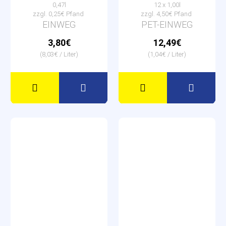
0,47l
12 x 1,00l
zzgl. 0,25€ Pfand
zzgl. 4,50€ Pfand
EINWEG
PET-EINWEG
3,80€
12,49€
(8,03€ / Liter)
(1,04€ / Liter)