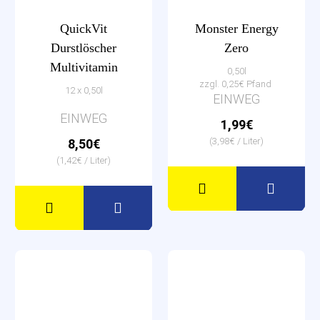
QuickVit
Monster Energy
Durstlöscher
Zero
Multivitamin
0,50l
zzgl. 0,25€ Pfand
12 x 0,50l
EINWEG
EINWEG
1,99€
(3,98€ / Liter)
8,50€
(1,42€ / Liter)