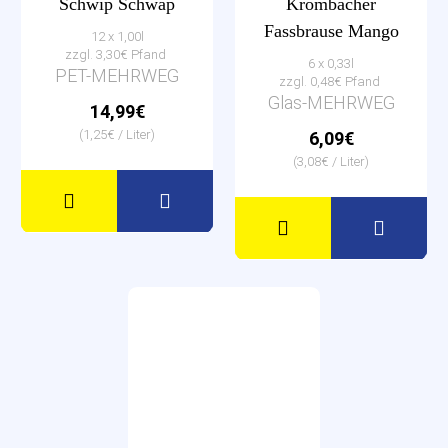
Schwip Schwap
Krombacher
Fassbrause Mango
12 x 1,00l
zzgl. 3,30€ Pfand
6 x 0,33l
PET-MEHRWEG
zzgl. 0,48€ Pfand
Glas-MEHRWEG
14,99€
(1,25€ / Liter)
6,09€
(3,08€ / Liter)