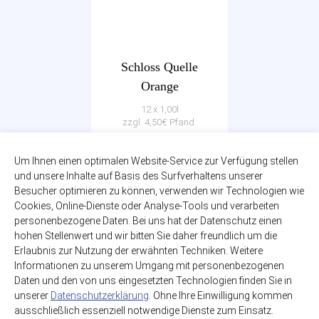
Schloss Quelle
Orange
12 x 1,00l
zzgl. 4,50€ Pfand
PET-EINWEG
12,49€
Um Ihnen einen optimalen Website-Service zur Verfügung stellen
und unsere Inhalte auf Basis des Surfverhaltens unserer
(1,04€ / Liter)
Besucher optimieren zu können, verwenden wir Technologien wie
Cookies, Online-Dienste oder Analyse-Tools und verarbeiten
personenbezogene Daten. Bei uns hat der Datenschutz einen
hohen Stellenwert und wir bitten Sie daher freundlich um die
Erlaubnis zur Nutzung der erwähnten Techniken. Weitere
Informationen zu unserem Umgang mit personenbezogenen
Daten und den von uns eingesetzten Technologien finden Sie in
unserer
Datenschutzerklärung
. Ohne Ihre Einwilligung kommen
ausschließlich essenziell notwendige Dienste zum Einsatz.