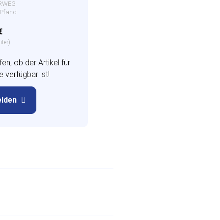
HRWEG
€ Pfand
€
iter)
en, ob der Artikel für
 verfügbar ist!
elden