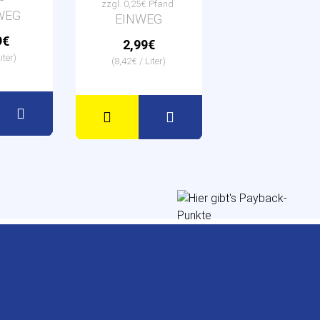
zzgl. 0,25€ Pfand
WEG
EINWEG
9€
2,99€
iter)
(8,42€ / Liter)