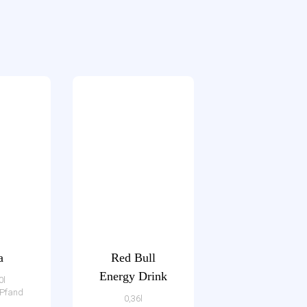
a
Red Bull
Energy Drink
0l
€ Pfand
0,36l
-