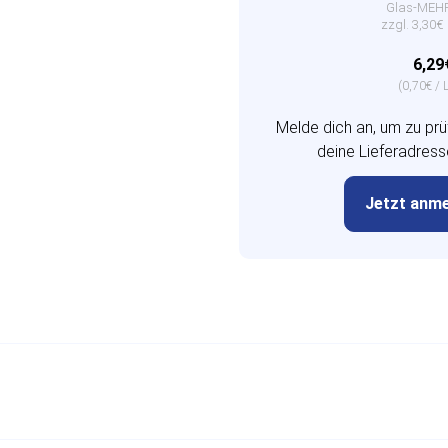
Glas-ME
zzgl. 3,30
6,29
(0,70€ / L
Melde dich an, um zu prüf
deine Lieferadresse
Jetzt anm