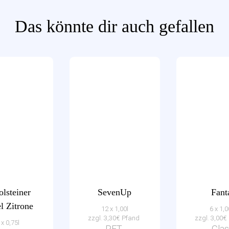
Das könnte dir auch gefallen
olsteiner
SevenUp
Fant
l Zitrone
12 x 1,00l
6 x 1,0
zzgl. 3,30€ Pfand
zzgl. 3,00
 x 0,75l
PET-
Glas