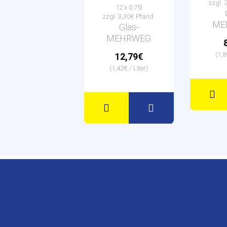
zzgl. 
12 x 0,75l
zzgl. 3,30€ Pfand
ME
Glas-
MEHRWEG
(1,8
12,79€
(1,42€ / Liter)