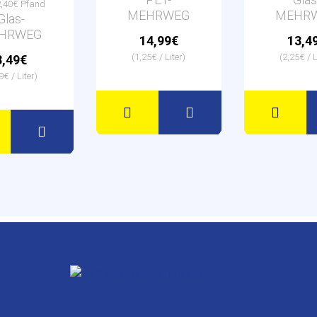
2,40€ Pfand
MEHRWEG
MEHR
Glas-
HRWEG
14,99€
13,4
(1,25€ / Liter)
(2,25€ / L
8,49€
9€ / Liter)