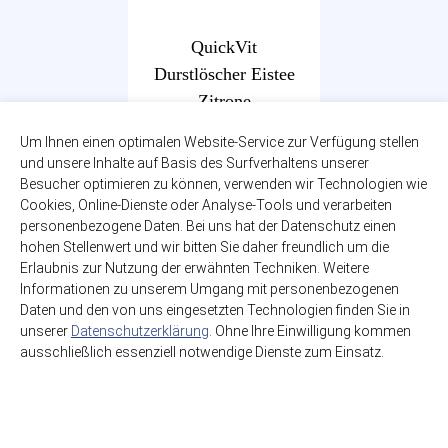
QuickVit
Durstlöscher Eistee
Zitrone
12 x 0,50l
Um Ihnen einen optimalen Website-Service zur Verfügung stellen
und unsere Inhalte auf Basis des Surfverhaltens unserer
EINWEG
Besucher optimieren zu können, verwenden wir Technologien wie
Cookies, Online-Dienste oder Analyse-Tools und verarbeiten
8,50€
personenbezogene Daten. Bei uns hat der Datenschutz einen
(1,42€ / Liter)
hohen Stellenwert und wir bitten Sie daher freundlich um die
Erlaubnis zur Nutzung der erwähnten Techniken. Weitere
Informationen zu unserem Umgang mit personenbezogenen
Daten und den von uns eingesetzten Technologien finden Sie in
unserer
Datenschutzerklärung
. Ohne Ihre Einwilligung kommen
ausschließlich essenziell notwendige Dienste zum Einsatz.