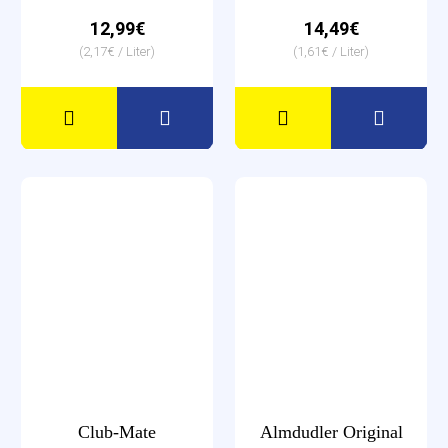
12,99€
14,49€
(2,17€ / Liter)
(1,61€ / Liter)
Club-Mate
Almdudler Original