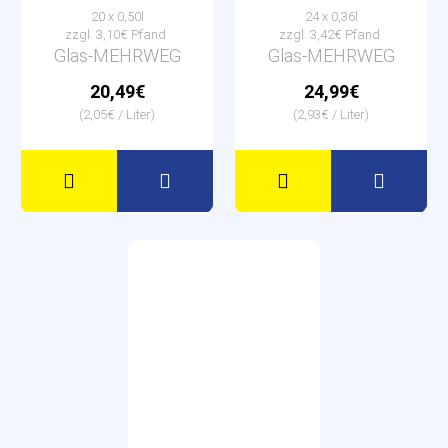
20 x 0,50l
24 x 0,36l
zzgl. 3,10€ Pfand
zzgl. 3,42€ Pfand
Glas-MEHRWEG
Glas-MEHRWEG
20,49€
24,99€
(2,05€ / Liter)
(2,93€ / Liter)