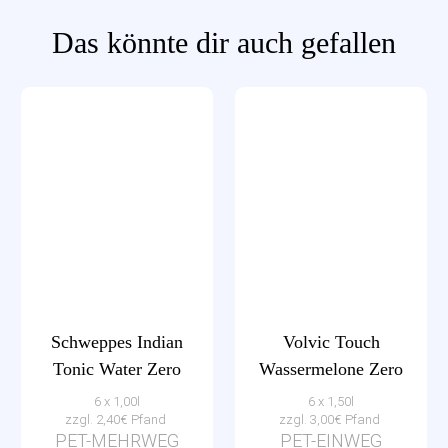
Das könnte dir auch gefallen
Schweppes Indian
Volvic Touch
Tonic Water Zero
Wassermelone Zero
6 x 1,00l
6 x 1,50l
zzgl. 2,40€ Pfand
zzgl. 3,00€ Pfand
PET-MEHRWEG
PET-EINWEG