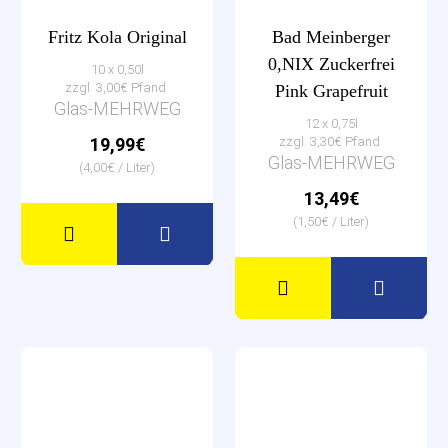
Fritz Kola Original
Bad Meinberger
0,NIX Zuckerfrei
10 x 0,50l
zzgl. 3,00€ Pfand
Pink Grapefruit
Glas-MEHRWEG
12 x 0,75l
19,99€
zzgl. 3,30€ Pfand
Glas-MEHRWEG
(4,00€ / Liter)
13,49€
(1,50€ / Liter)