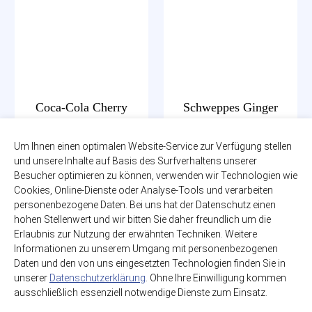
Coca-Cola Cherry
Schweppes Ginger
Ale
12 x 1,00l
zzgl. 3,30€ Pfand
Um Ihnen einen optimalen Website-Service zur Verfügung stellen
6 x 1,00l
PET-MEHRWEG
und unsere Inhalte auf Basis des Surfverhaltens unserer
zzgl. 2,40€ Pfand
PET-MEHRWEG
Besucher optimieren zu können, verwenden wir Technologien wie
17,99€
Cookies, Online-Dienste oder Analyse-Tools und verarbeiten
(1,50€ / Liter)
12,99€
personenbezogene Daten. Bei uns hat der Datenschutz einen
(2,17€ / Liter)
hohen Stellenwert und wir bitten Sie daher freundlich um die
Erlaubnis zur Nutzung der erwähnten Techniken. Weitere
Informationen zu unserem Umgang mit personenbezogenen
Daten und den von uns eingesetzten Technologien finden Sie in
unserer
Datenschutzerklärung
. Ohne Ihre Einwilligung kommen
ausschließlich essenziell notwendige Dienste zum Einsatz.