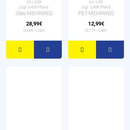
24 x 0,33l
6 x 1,00l
zzgl. 3,42€ Pfand
zzgl. 2,40€ Pfand
Glas-MEHRWEG
PET-MEHRWEG
28,99€
12,99€
(3,66€ / Liter)
(2,17€ / Liter)