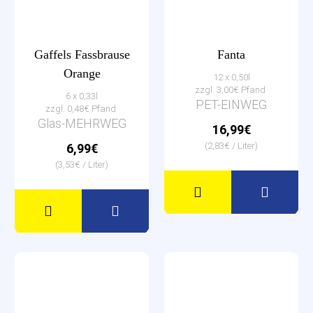
Gaffels Fassbrause
Fanta
Orange
12 x 0,50l
zzgl. 3,00€ Pfand
6 x 0,33l
PET-EINWEG
zzgl. 0,48€ Pfand
Glas-MEHRWEG
16,99€
(2,83€ / Liter)
6,99€
(3,53€ / Liter)