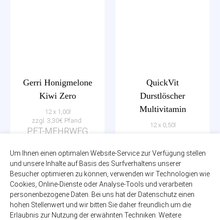
Gerri Honigmelone
QuickVit
Kiwi Zero
Durstlöscher
Multivitamin
12 x 1,00l
zzgl. 3,30€ Pfand
12 x 0,50l
PET-MEHRWEG
EINWEG
12,99€
Um Ihnen einen optimalen Website-Service zur Verfügung stellen
(1,08€ / Liter)
8,50€
und unsere Inhalte auf Basis des Surfverhaltens unserer
(1,42€ / Liter)
Besucher optimieren zu können, verwenden wir Technologien wie
Cookies, Online-Dienste oder Analyse-Tools und verarbeiten
personenbezogene Daten. Bei uns hat der Datenschutz einen
hohen Stellenwert und wir bitten Sie daher freundlich um die
Erlaubnis zur Nutzung der erwähnten Techniken. Weitere