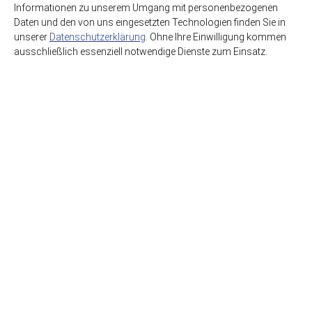
Informationen zu unserem Umgang mit personenbezogenen
Daten und den von uns eingesetzten Technologien finden Sie in
unserer
Datenschutzerklärung
. Ohne Ihre Einwilligung kommen
ausschließlich essenziell notwendige Dienste zum Einsatz.
HSE GmbH Getränkegroßhandel
Getränkewelt Lieferdienst
Graf-Beust-Allee 11
45141 Essen
support@hse-essen.de
0201-83230-41
www.getraenkewelt.org
FAQ