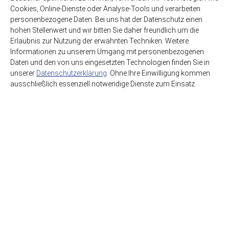
(3,98€ / Liter)
(1,42€ / Liter)
Cookies, Online-Dienste oder Analyse-Tools und verarbeiten
personenbezogene Daten. Bei uns hat der Datenschutz einen
hohen Stellenwert und wir bitten Sie daher freundlich um die
Erlaubnis zur Nutzung der erwähnten Techniken. Weitere
Informationen zu unserem Umgang mit personenbezogenen
Daten und den von uns eingesetzten Technologien finden Sie in
unserer
Datenschutzerklärung
. Ohne Ihre Einwilligung kommen
ausschließlich essenziell notwendige Dienste zum Einsatz.
HSE GmbH Getränkegroßhandel
Getränkewelt Lieferdienst
Graf-Beust-Allee 11
45141 Essen
support@hse-essen.de
0201-83230-41