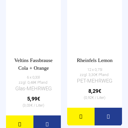
Veltins Fassbrause
Rheinfels Lemon
Cola + Orange
12 x 0,75l
zzgl. 3,30€ Pfand
6 x 0,33l
PET-MEHRWEG
zzgl. 0,48€ Pfand
Glas-MEHRWEG
8,29€
(0,92€ / Liter)
5,99€
(3,03€ / Liter)