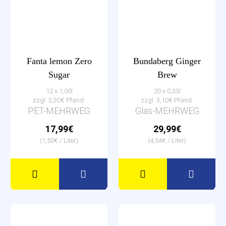
Fanta lemon Zero
Bundaberg Ginger
Sugar
Brew
12 x 1,00l
20 x 0,33l
zzgl. 3,30€ Pfand
zzgl. 3,10€ Pfand
PET-MEHRWEG
Glas-MEHRWEG
17,99€
29,99€
(1,50€ / Liter)
(4,54€ / Liter)