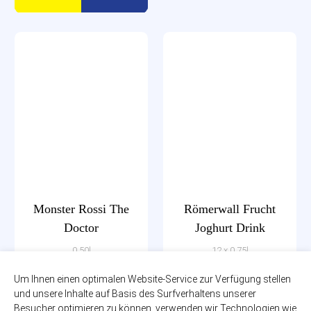
Monster Rossi The
Römerwall Frucht
Doctor
Joghurt Drink
0,50l
12 x 0,75l
zzgl. 0,25€ Pfand
zzgl. 3,30€ Pfand
EINWEG
PET-MEHRWEG
Um Ihnen einen optimalen Website-Service zur Verfügung stellen
und unsere Inhalte auf Basis des Surfverhaltens unserer
1,99€
12,79€
Besucher optimieren zu können, verwenden wir Technologien wie