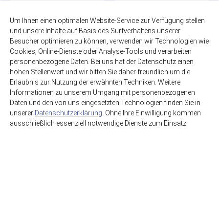
Maracuja Zero
Mischkasten Cola-
Mix, Zitrone,
12 x 1,00l
Um Ihnen einen optimalen Website-Service zur Verfügung stellen
zzgl. 3,30€ Pfand
Orange
und unsere Inhalte auf Basis des Surfverhaltens unserer
PET-MEHRWEG
Besucher optimieren zu können, verwenden wir Technologien wie
20 x 0,50l
Cookies, Online-Dienste oder Analyse-Tools und verarbeiten
12,99€
zzgl. 4,50€ Pfand
personenbezogene Daten. Bei uns hat der Datenschutz einen
Glas-MEHRWEG
(1,08€ / Liter)
hohen Stellenwert und wir bitten Sie daher freundlich um die
18,49€
Erlaubnis zur Nutzung der erwähnten Techniken. Weitere
Informationen zu unserem Umgang mit personenbezogenen
(1,85€ / Liter)
Daten und den von uns eingesetzten Technologien finden Sie in
unserer
Datenschutzerklärung
. Ohne Ihre Einwilligung kommen
ausschließlich essenziell notwendige Dienste zum Einsatz.