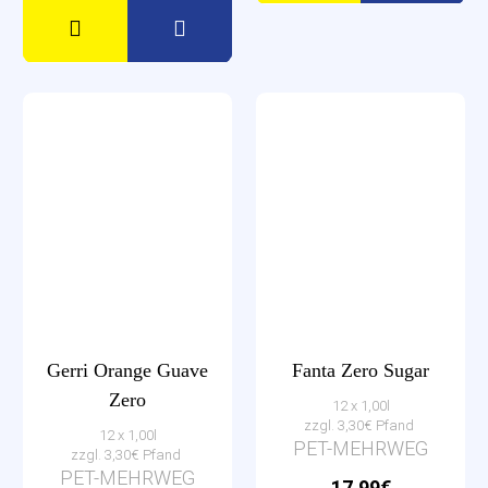
Gerri Orange Guave
Fanta Zero Sugar
Zero
12 x 1,00l
zzgl. 3,30€ Pfand
12 x 1,00l
PET-MEHRWEG
zzgl. 3,30€ Pfand
PET-MEHRWEG
17,99€