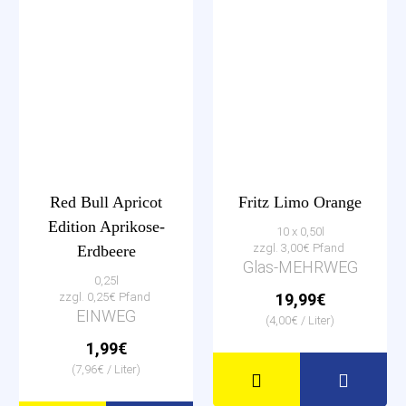
Red Bull Apricot
Fritz Limo Orange
Edition Aprikose-
10 x 0,50l
zzgl. 3,00€ Pfand
Erdbeere
Glas-MEHRWEG
0,25l
zzgl. 0,25€ Pfand
19,99€
EINWEG
(4,00€ / Liter)
1,99€
(7,96€ / Liter)