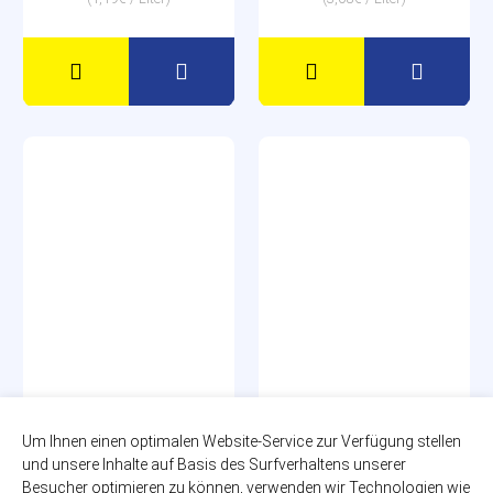
Bionade Himbeer-
Landpark Bio-Limo
Um Ihnen einen optimalen Website-Service zur Verfügung stellen
Pflaume
Zitrone trüb
und unsere Inhalte auf Basis des Surfverhaltens unserer
12 x 0,33l
12 x 0,75l
Besucher optimieren zu können, verwenden wir Technologien wie