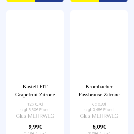
Kastell FIT
Krombacher
Grapefruit Zitrone
Fassbrause Zitrone
12 x 0,70l
6 x 0,33l
zzgl. 3,30€ Pfand
zzgl. 0,48€ Pfand
Glas-MEHRWEG
Glas-MEHRWEG
9,99€
6,09€
(1,19€ / Liter)
(3,08€ / Liter)