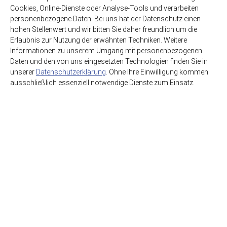
zzgl. 2,46€ Pfand
zzgl. 3,30€ Pfand
Cookies, Online-Dienste oder Analyse-Tools und verarbeiten
Glas-MEHRWEG
Glas-MEHRWEG
personenbezogene Daten. Bei uns hat der Datenschutz einen
hohen Stellenwert und wir bitten Sie daher freundlich um die
11,99€
12,79€
Erlaubnis zur Nutzung der erwähnten Techniken. Weitere
(3,03€ / Liter)
(1,42€ / Liter)
Informationen zu unserem Umgang mit personenbezogenen
Daten und den von uns eingesetzten Technologien finden Sie in
unserer
Datenschutzerklärung
. Ohne Ihre Einwilligung kommen
ausschließlich essenziell notwendige Dienste zum Einsatz.
HSE GmbH Getränkegroßhandel
Getränkewelt Lieferdienst