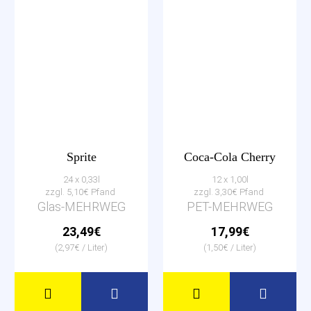
Sprite
Coca-Cola Cherry
24 x 0,33l
12 x 1,00l
zzgl. 5,10€ Pfand
zzgl. 3,30€ Pfand
Glas-MEHRWEG
PET-MEHRWEG
23,49€
17,99€
(2,97€ / Liter)
(1,50€ / Liter)