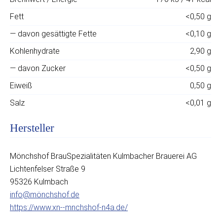
Fett
<0,50 g
— davon gesättigte Fette
<0,10 g
Kohlenhydrate
2,90 g
— davon Zucker
<0,50 g
Eiweiß
0,50 g
Salz
<0,01 g
Hersteller
Mönchshof BrauSpezialitäten Kulmbacher Brauerei AG
Lichtenfelser Straße 9
95326 Kulmbach
info@mönchshof.de
https://www.xn--mnchshof-n4a.de/