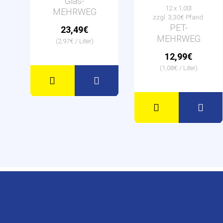
Glas-
12 x 1,00l
MEHRWEG
zzgl. 3,30€ Pfand
PET-
23,49€
MEHRWEG
(2,97€ / Liter)
12,99€
(1,08€ / Liter)