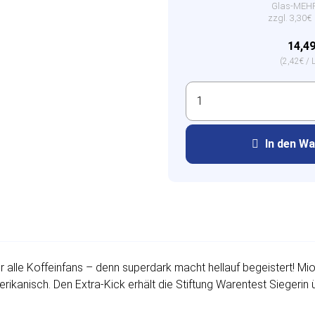
Glas-ME
zzgl. 3,30
14,4
(2,42€ / L
In den W
für alle Koffeinfans – denn superdark macht hellauf begeistert! 
rikanisch. Den Extra-Kick erhält die Stiftung Warentest Siegerin