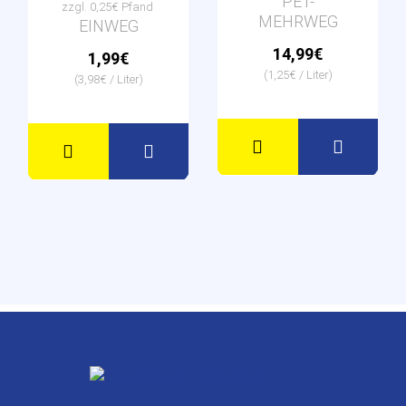
PET-
zzgl. 0,25€ Pfand
MEHRWEG
EINWEG
14,99€
1,99€
(1,25€ / Liter)
(3,98€ / Liter)