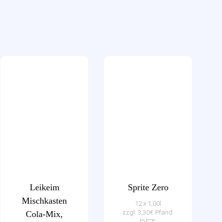
Leikeim
Sprite Zero
Mischkasten
12 x 1,00l
zzgl. 3,30€ Pfand
Cola-Mix,