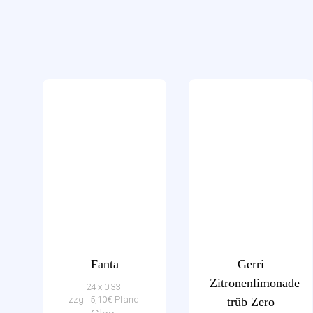
Fanta
Gerri
Zitronenlimonade
24 x 0,33l
zzgl. 5,10€ Pfand
trüb Zero