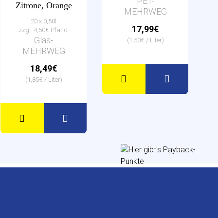
PET-
Zitrone, Orange
MEHRWEG
20 x 0,50l
17,99€
zzgl. 4,50€ Pfand
Glas-
(1,50€ / Liter)
MEHRWEG
18,49€
(1,85€ / Liter)