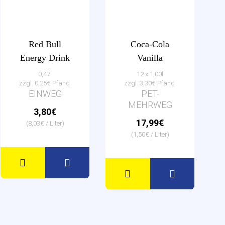
Red Bull
Coca-Cola
Energy Drink
Vanilla
0,47l
12 x 1,00l
zzgl. 0,25€ Pfand
zzgl. 3,30€ Pfand
EINWEG
PET-
MEHRWEG
3,80€
17,99€
(8,03€ / Liter)
(1,50€ / Liter)