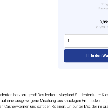
300g
Packu
3,99
(13,30€ /
In den W
udenten hervorragend! Das leckere Maryland Studentenfutter Klas
ch auf eine ausgewogene Mischung aus knackigen Erdnusskernen, 
en Cashewkernen und saftigen Rosinen. Ein bunter Mix, der im p