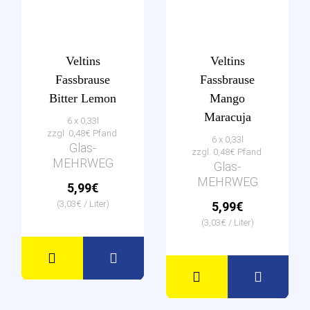
Veltins
Veltins
Fassbrause
Fassbrause
Bitter Lemon
Mango
Maracuja
6 x 0,33l
zzgl. 0,48€ Pfand
6 x 0,33l
Glas-
zzgl. 0,48€ Pfand
MEHRWEG
Glas-
MEHRWEG
5,99€
(3,03€ / Liter)
5,99€
(3,03€ / Liter)