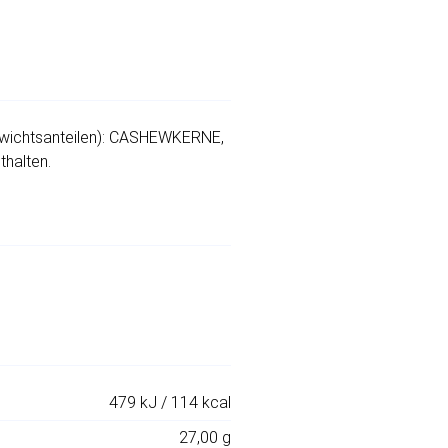
ewichtsanteilen): CASHEWKERNE,
halten.
479 kJ / 114 kcal
27,00 g