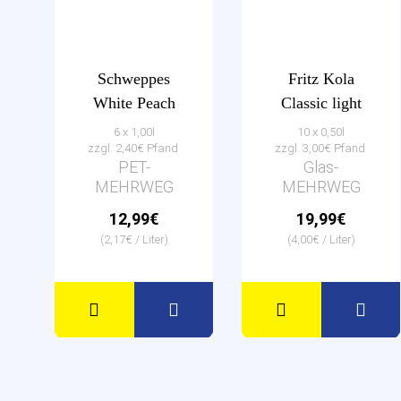
Schweppes
Fritz Kola
White Peach
Classic light
6 x 1,00l
10 x 0,50l
zzgl. 2,40€ Pfand
zzgl. 3,00€ Pfand
PET-
Glas-
MEHRWEG
MEHRWEG
12,99€
19,99€
(2,17€ / Liter)
(4,00€ / Liter)