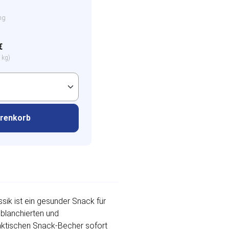
ng
€
 kg)
arenkorb
sik ist ein gesunder Snack für
blanchierten und
raktischen Snack-Becher sofort