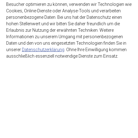
Besucher optimieren zu können, verwenden wir Technologien wie
Cookies, Online-Dienste oder Analyse-Tools und verarbeiten
personenbezogene Daten. Bei uns hat der Datenschutz einen
hohen Stellenwert und wir bitten Sie daher freundlich um die
Erlaubnis zur Nutzung der erwähnten Techniken. Weitere
Informationen zu unserem Umgang mit personenbezogenen
Daten und den von uns eingesetzten Technologien finden Sie in
unserer
Datenschutzerklärung
. Ohne Ihre Einwilligung kommen
ausschließlich essenziell notwendige Dienste zum Einsatz.
HSE GmbH Getränkegroßhandel
Getränkewelt Lieferdienst
Graf-Beust-Allee 11
45141 Essen
support@hse-essen.de
0201-83230-41
www.getraenkewelt.org