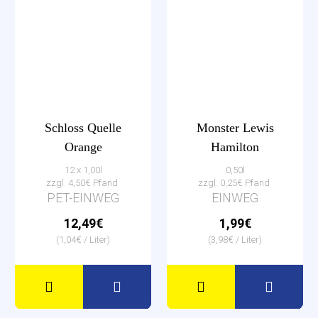
Schloss Quelle
Monster Lewis
Orange
Hamilton
12 x 1,00l
0,50l
zzgl. 4,50€ Pfand
zzgl. 0,25€ Pfand
PET-EINWEG
EINWEG
12,49€
1,99€
(1,04€ / Liter)
(3,98€ / Liter)