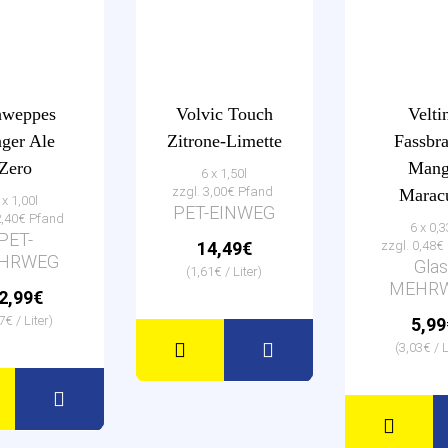
hweppes
Volvic Touch
Velti
ger Ale
Zitrone-Limette
Fassbr
Zero
Man
6 x 1,50l
zzgl. 3,00€ Pfand
Marac
 x 1,00l
PET-EINWEG
2,40€ Pfand
6 x 0,3
PET-
14,49€
zzgl. 0,48
HRWEG
Glas
(1,61€ / Liter)
MEHR
2,99€
7€ / Liter)
5,99
(3,03€ / L