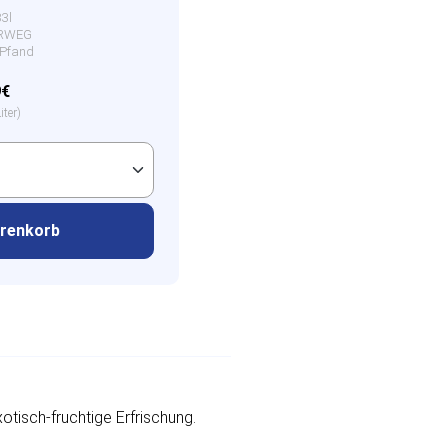
33l
HRWEG
€ Pfand
9€
iter)
arenkorb
isch-fruchtige Erfrischung.