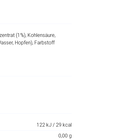
entrat (1%), Kohlensäure,
asser, Hopfen), Farbstoff
122 kJ / 29 kcal
0,00 g