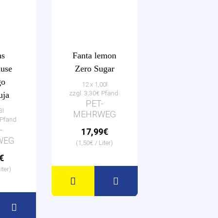
ns
Fanta lemon
ause
Zero Sugar
go
12 x 1,00l
zzgl. 3,30€ Pfand
uja
PET-
3l
MEHRWEG
€ Pfand
-
17,99€
WEG
(1,50€ / Liter)
€
iter)