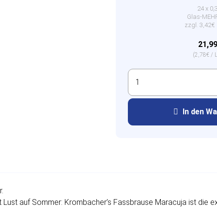
24 x 0,
Glas-ME
zzgl. 3,42
21,9
(2,78€ / L
In den W
.
Lust auf Sommer: Krombacher’s Fassbrause Maracuja ist die exot