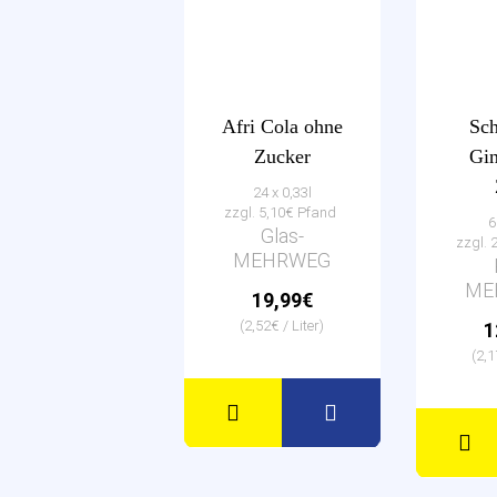
Afri Cola ohne
Sc
Zucker
Gin
24 x 0,33l
zzgl. 5,10€ Pfand
6
Glas-
zzgl. 
MEHRWEG
ME
19,99€
(2,52€ / Liter)
1
(2,1