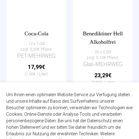
Coca-Cola
Benediktiner Hell
Alkoholfrei
12 x 1,00l
zzgl. 3,30€ Pfand
20 x 0,50l
PET-MEHRWEG
zzgl. 3,10€ Pfand
Glas-MEHRWEG
17,99€
(1,50€ / Liter)
23,29€
(2,33€ / Liter)
Um Ihnen einen optimalen Website-Service zur Verfügung stellen
und unsere Inhalte auf Basis des Surfverhaltens unserer
Besucher optimieren zu können, verwenden wir Technologien wie
Cookies, Online-Dienste oder Analyse-Tools und verarbeiten
personenbezogene Daten. Bei uns hat der Datenschutz einen
hohen Stellenwert und wir bitten Sie daher freundlich um die
Erlaubnis zur Nutzung der erwähnten Techniken. Weitere