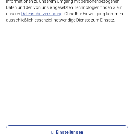
Informationen zu unserem Umgang mit personenbezogenen
Daten und den von uns eingesetzten Technologien finden Sie in
unserer
Datenschutzerklärung
. Ohne Ihre Einwilligung kommen
ausschließlich essenziell notwendige Dienste zum Einsatz.
HSE GmbH Getränkegroßhandel
Getränkewelt Lieferdienst
Graf-Beust-Allee 11
45141 Essen
support@hse-essen.de
0201-83230-41
www.getraenkewelt.org
FAQ
Kontakt
Datenschutzerklärung
AGB
Essenzielle Cookies
Einstellungen
Impressum