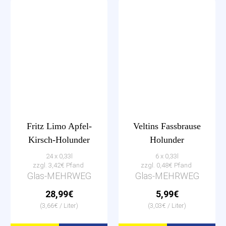
Fritz Limo Apfel-
Veltins Fassbrause
Kirsch-Holunder
Holunder
24 x 0,33l
6 x 0,33l
zzgl. 3,42€ Pfand
zzgl. 0,48€ Pfand
Glas-MEHRWEG
Glas-MEHRWEG
28,99€
5,99€
(3,66€ / Liter)
(3,03€ / Liter)