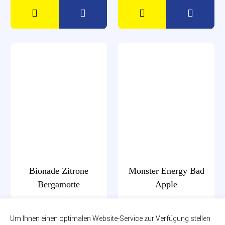
Bionade Zitrone
Monster Energy Bad
Bergamotte
Apple
12 x 0,33l
0,50l
zzgl. 2,46€ Pfand
zzgl. 0,25€ Pfand
Um Ihnen einen optimalen Website-Service zur Verfügung stellen
Glas-MEHRWEG
EINWEG