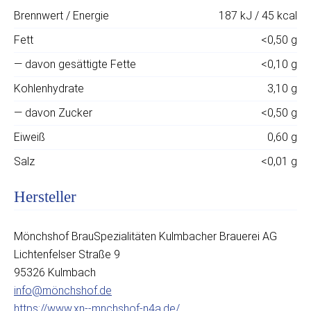
Brennwert / Energie
187 kJ / 45 kcal
Fett
<0,50 g
— davon gesättigte Fette
<0,10 g
Kohlenhydrate
3,10 g
— davon Zucker
<0,50 g
Eiweiß
0,60 g
Salz
<0,01 g
Hersteller
Mönchshof BrauSpezialitäten Kulmbacher Brauerei AG
Lichtenfelser Straße 9
95326 Kulmbach
info@mönchshof.de
https://www.xn--mnchshof-n4a.de/