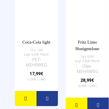
Coca-Cola light
Fritz Limo
Honigmelone
12 x 1,00l
zzgl. 3,30€ Pfand
24 x 0,33l
PET-
zzgl. 3,42€ Pfand
MEHRWEG
Glas-
MEHRWEG
17,99€
(1,50€ / Liter)
28,99€
(3,66€ / Liter)