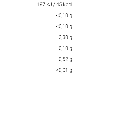
187 kJ / 45 kcal
<0,10 g
<0,10 g
3,30 g
0,10 g
0,52 g
<0,01 g