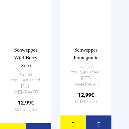
Schweppes
Schweppes
Wild Berry
Pomegrante
Zero
6 x 1,00l
zzgl. 2,40€ Pfand
6 x 1,00l
PET-
zzgl. 2,40€ Pfand
MEHRWEG
PET-
MEHRWEG
12,99€
(2,17€ / Liter)
12,99€
(2,17€ / Liter)