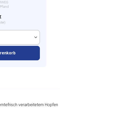
HRWEG
€ Pfand
€
iter)
arenkorb
erntefrisch verarbeitetem Hopfen