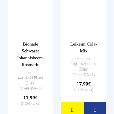
Bionade
Leikeim Cola-
Schwarze
Mix
Johannisbeere-
20 x 0,50l
zzgl. 4,50€ Pfand
Rosmarin
Glas-
12 x 0,33l
MEHRWEG
zzgl. 2,46€ Pfand
Glas-
17,99€
MEHRWEG
(1,80€ / Liter)
11,99€
(3,03€ / Liter)