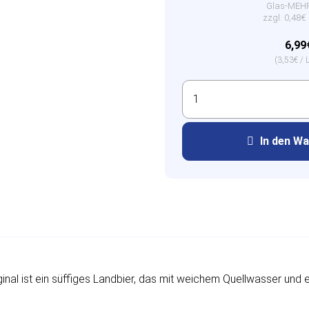
Glas-ME
zzgl. 0,48
6,99
(3,53€ / L
In den W
inal ist ein süffiges Landbier, das mit weichem Quellwasser und 