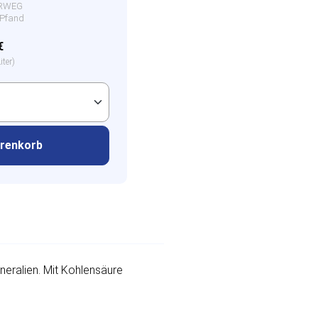
HRWEG
€ Pfand
€
iter)
arenkorb
ineralien. Mit Kohlensäure