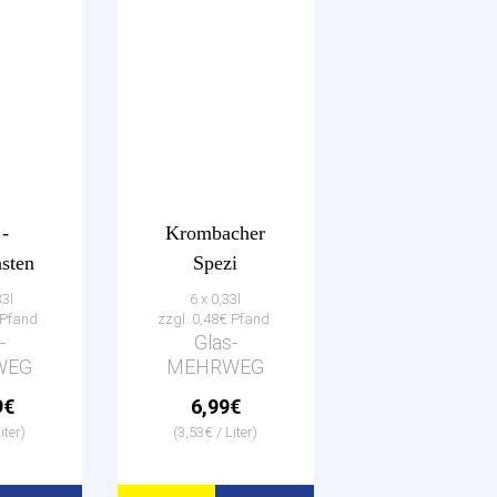
 -
Krombacher
sten
Spezi
33l
6 x 0,33l
€ Pfand
zzgl. 0,48€ Pfand
-
Glas-
WEG
MEHRWEG
9€
6,99€
iter)
(3,53€ / Liter)