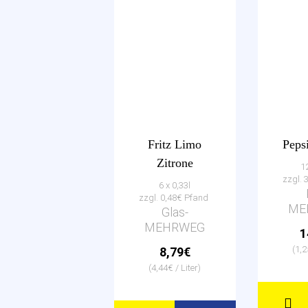
Fritz Limo
Peps
Zitrone
12
zzgl. 
6 x 0,33l
zzgl. 0,48€ Pfand
ME
Glas-
MEHRWEG
1
(1,2
8,79€
(4,44€ / Liter)