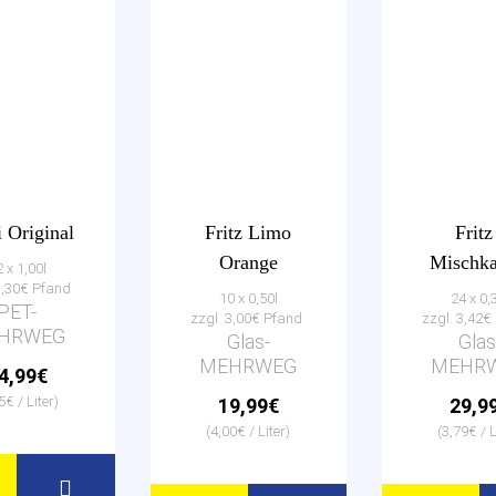
i Original
Fritz Limo
Fritz
Orange
Mischka
 x 1,00l
3,30€ Pfand
10 x 0,50l
24 x 0,
PET-
zzgl. 3,00€ Pfand
zzgl. 3,42
HRWEG
Glas-
Glas
MEHRWEG
MEHR
4,99€
5€ / Liter)
19,99€
29,9
(4,00€ / Liter)
(3,79€ / L