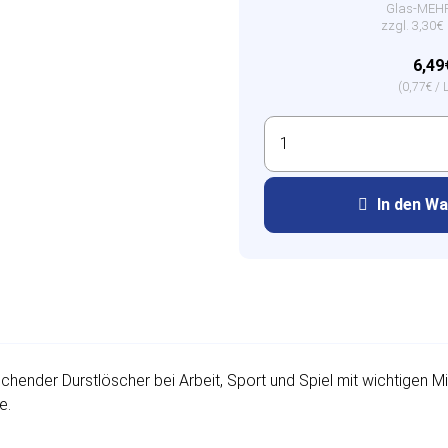
Glas-ME
zzgl. 3,30
6,49
(0,77€ / L
In den W
schender Durstlöscher bei Arbeit, Sport und Spiel mit wichtigen M
e.