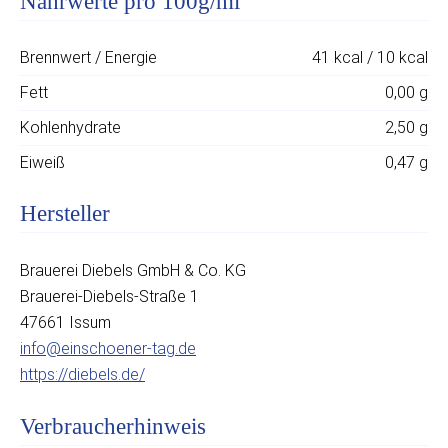
Nährwerte pro 100g/ml
Brennwert / Energie
41 kcal / 10 kcal
Fett
0,00 g
Kohlenhydrate
2,50 g
Eiweiß
0,47 g
Hersteller
Brauerei Diebels GmbH & Co. KG
Brauerei-Diebels-Straße 1
47661 Issum
info@einschoener-tag.de
https://diebels.de/
Verbraucherhinweis