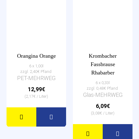
Orangina Orange
Krombacher
Fassbrause
6 x 1,00l
zzgl. 2,40€ Pfand
Rhabarber
PET-MEHRWEG
6 x 0,33l
12,99€
zzgl. 0,48€ Pfand
Glas-MEHRWEG
(2,17€ / Liter)
6,09€
(3,08€ / Liter)