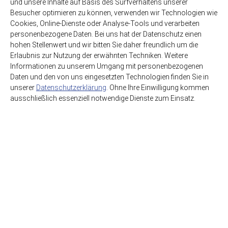
und unsere Inhalte auf Basis des Surfverhaltens unserer
Besucher optimieren zu können, verwenden wir Technologien wie
12 x 0,50l
zzgl. 3,30€ Pfand
Cookies, Online-Dienste oder Analyse-Tools und verarbeiten
Glas-MEHRWEG
personenbezogene Daten. Bei uns hat der Datenschutz einen
hohen Stellenwert und wir bitten Sie daher freundlich um die
11,99€
Erlaubnis zur Nutzung der erwähnten Techniken. Weitere
(2,00€ / Liter)
Informationen zu unserem Umgang mit personenbezogenen
Daten und den von uns eingesetzten Technologien finden Sie in
unserer
Datenschutzerklärung
. Ohne Ihre Einwilligung kommen
ausschließlich essenziell notwendige Dienste zum Einsatz.
HSE GmbH Getränkegroßhandel