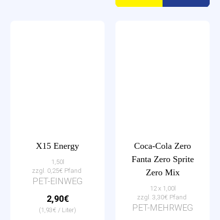
X15 Energy
Coca-Cola Zero
Fanta Zero Sprite
1,50l
zzgl. 0,25€ Pfand
Zero Mix
PET-EINWEG
12 x 1,00l
2,90€
zzgl. 3,30€ Pfand
PET-MEHRWEG
(1,93€ / Liter)