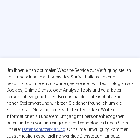
Orangina Rouge
Um Ihnen einen optimalen Website-Service zur Verfügung stellen
6 x 1,00l
und unsere Inhalte auf Basis des Surfverhaltens unserer
zzgl. 2,40€ Pfand
Besucher optimieren zu können, verwenden wir Technologien wie
PET-MEHRWEG
Cookies, Online-Dienste oder Analyse-Tools und verarbeiten
12,99€
personenbezogene Daten. Bei uns hat der Datenschutz einen
(2,17€ / Liter)
hohen Stellenwert und wir bitten Sie daher freundlich um die
Erlaubnis zur Nutzung der erwähnten Techniken. Weitere
Informationen zu unserem Umgang mit personenbezogenen
Daten und den von uns eingesetzten Technologien finden Sie in
unserer
Datenschutzerklärung
. Ohne Ihre Einwilligung kommen
ausschließlich essenziell notwendige Dienste zum Einsatz.