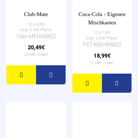
Club-Mate
Coca-Cola - Eigenen
Mischkasten
20 x 0,50l
zzgl. 3,10€ Pfand
12 x 1,00l
Glas-MEHRWEG
zzgl. 3,30€ Pfand
PET-MEHRWEG
20,49€
(2,05€ / Liter)
18,99€
(1,58€ / Liter)