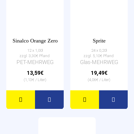
Sinalco Orange Zero
Sprite
12 x 1,00l
24 x 0,20l
zzgl. 3,30€ Pfand
zzgl. 5,10€ Pfand
PET-MEHRWEG
Glas-MEHRWEG
13,59€
19,49€
(1,13€ / Liter)
(4,06€ / Liter)