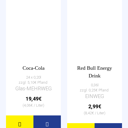
Coca-Cola
Red Bull Energy
Drink
24 x 0,20l
zzgl. 5,10€ Pfand
0,36l
Glas-MEHRWEG
zzgl. 0,25€ Pfand
EINWEG
19,49€
(4,06€ / Liter)
2,99€
(8,42€ / Liter)