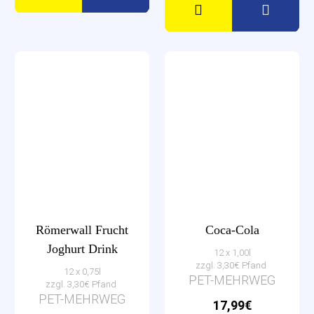
Römerwall Frucht
Coca-Cola
Joghurt Drink
12 x 1,00l
zzgl. 3,30€ Pfand
12 x 0,75l
PET-MEHRWEG
zzgl. 3,30€ Pfand
PET-MEHRWEG
17,99€