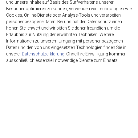
und unsere Inhalte auf Basis des Surfverhaltens unserer
Besucher optimieren zu können, verwenden wir Technologien wie
12 x 0,70l
zzgl. 3,30€ Pfand
Cookies, Online-Dienste oder Analyse-Tools und verarbeiten
Glas-MEHRWEG
personenbezogene Daten. Bei uns hat der Datenschutz einen
hohen Stellenwert und wir bitten Sie daher freundlich um die
9,99€
Erlaubnis zur Nutzung der erwähnten Techniken. Weitere
(1,19€ / Liter)
Informationen zu unserem Umgang mit personenbezogenen
Daten und den von uns eingesetzten Technologien finden Sie in
unserer
Datenschutzerklärung
. Ohne Ihre Einwilligung kommen
ausschließlich essenziell notwendige Dienste zum Einsatz.
HSE GmbH Getränkegroßhandel