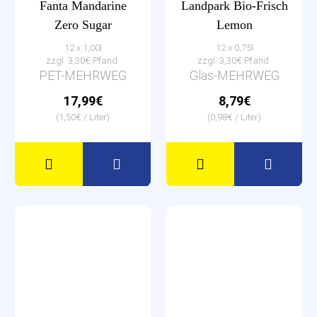
Fanta Mandarine
Landpark Bio-Frisch
Zero Sugar
Lemon
12 x 1,00l
12 x 0,75l
zzgl. 3,30€ Pfand
zzgl. 3,30€ Pfand
PET-MEHRWEG
Glas-MEHRWEG
17,99€
8,79€
(1,50€ / Liter)
(0,98€ / Liter)