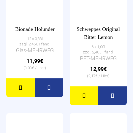
Bionade Holunder
Schweppes Original
Bitter Lemon
12 x 0,33l
zzgl. 2,46€ Pfand
6 x 1,00l
Glas-MEHRWEG
zzgl. 2,40€ Pfand
PET-MEHRWEG
11,99€
(3,03€ / Liter)
12,99€
(2,17€ / Liter)