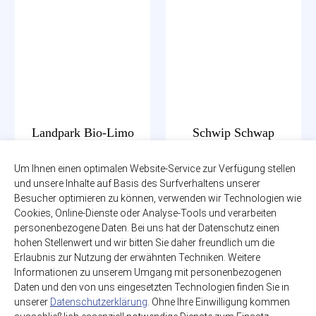
Landpark Bio-Limo
Schwip Schwap
Orange
12 x 1,00l
Um Ihnen einen optimalen Website-Service zur Verfügung stellen
zzgl. 3,30€ Pfand
12 x 0,75l
PET-MEHRWEG
und unsere Inhalte auf Basis des Surfverhaltens unserer
zzgl. 3,30€ Pfand
Besucher optimieren zu können, verwenden wir Technologien wie
Glas-MEHRWEG
14,99€
Cookies, Online-Dienste oder Analyse-Tools und verarbeiten
(1,25€ / Liter)
12,79€
personenbezogene Daten. Bei uns hat der Datenschutz einen
hohen Stellenwert und wir bitten Sie daher freundlich um die
(1,42€ / Liter)
Erlaubnis zur Nutzung der erwähnten Techniken. Weitere
Informationen zu unserem Umgang mit personenbezogenen
Daten und den von uns eingesetzten Technologien finden Sie in
unserer
Datenschutzerklärung
. Ohne Ihre Einwilligung kommen