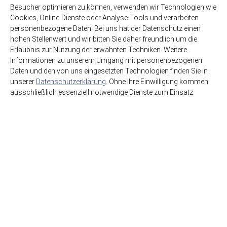
(1,25€ / Liter)
11,99€
Besucher optimieren zu können, verwenden wir Technologien wie
(3,03€ / Liter)
Cookies, Online-Dienste oder Analyse-Tools und verarbeiten
personenbezogene Daten. Bei uns hat der Datenschutz einen
hohen Stellenwert und wir bitten Sie daher freundlich um die
Erlaubnis zur Nutzung der erwähnten Techniken. Weitere
Informationen zu unserem Umgang mit personenbezogenen
Daten und den von uns eingesetzten Technologien finden Sie in
unserer
Datenschutzerklärung
. Ohne Ihre Einwilligung kommen
ausschließlich essenziell notwendige Dienste zum Einsatz.
HSE GmbH Getränkegroßhandel
Getränkewelt Lieferdienst
Graf-Beust-Allee 11
45141 Essen
support@hse-essen.de