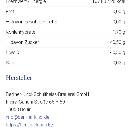
Brennwert / Energie
107 kJ / 26 kcal
Fett
0,00 g
— davon gesättigte Fette
0,00 g
Kohlenhydrate
1,70 g
— davon Zucker
<0,50 g
Eiweiß
<0,50 g
Salz
0,02 g
Hersteller
Berliner-Kindl-Schultheiss-Brauerei GmbH
Indira-Gandhi-Straße 66 – 69
13053 Berlin
info@berliner-kindl.de
https://berliner-kindl.de/