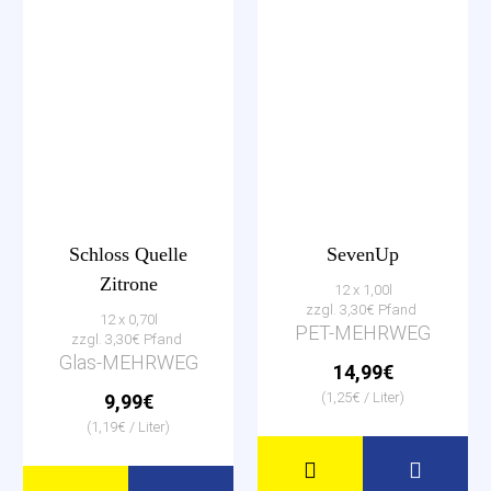
Schloss Quelle
SevenUp
Zitrone
12 x 1,00l
zzgl. 3,30€ Pfand
12 x 0,70l
PET-MEHRWEG
zzgl. 3,30€ Pfand
Glas-MEHRWEG
14,99€
(1,25€ / Liter)
9,99€
(1,19€ / Liter)