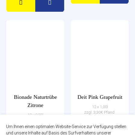
Bionade Naturtrübe
Deit Pink Grapefruit
Zitrone
12 x 1,00l
zzgl. 3,30€ Pfand
12 x 0,33l
PET-MEHRWEG
zzgl. 2,46€ Pfand
Glas-MEHRWEG
Um Ihnen einen optimalen Website-Service zur Verfügung stellen
14,99€
und unsere Inhalte auf Basis des Surfverhaltens unserer