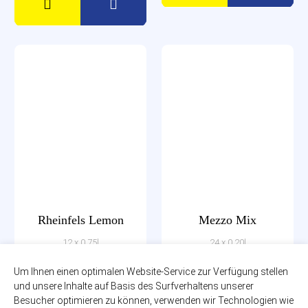
Rheinfels Lemon
Mezzo Mix
12 x 0,75l
24 x 0,20l
zzgl. 3,30€ Pfand
zzgl. 5,10€ Pfand
PET-MEHRWEG
Glas-MEHRWEG
Um Ihnen einen optimalen Website-Service zur Verfügung stellen
und unsere Inhalte auf Basis des Surfverhaltens unserer
8,29€
19,49€
Besucher optimieren zu können, verwenden wir Technologien wie