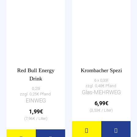
Red Bull Energy
Krombacher Spezi
Drink
6 x 0,33l
zzgl. 0,48€ Pfand
0,25l
Glas-MEHRWEG
zzgl. 0,25€ Pfand
EINWEG
6,99€
(3,53€ / Liter)
1,99€
(7,96€ / Liter)