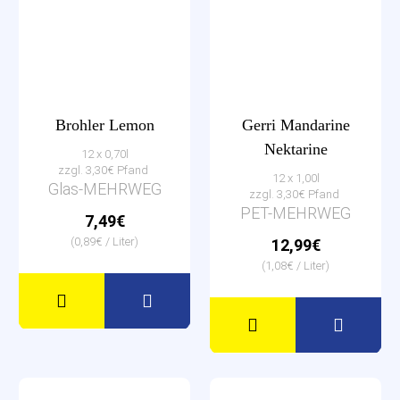
Brohler Lemon
Gerri Mandarine
Nektarine
12 x 0,70l
zzgl. 3,30€ Pfand
12 x 1,00l
Glas-MEHRWEG
zzgl. 3,30€ Pfand
PET-MEHRWEG
7,49€
(0,89€ / Liter)
12,99€
(1,08€ / Liter)