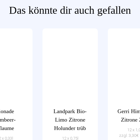
Das könnte dir auch gefallen
ionade
Landpark Bio-
Gerri Hi
mbeer-
Limo Zitrone
Zitrone
flaume
Holunder trüb
12 x 1,
zzgl. 3,30
 x 0,33l
12 x 0,75l