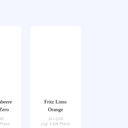
mbeere
Fritz Limo
 Zero
Orange
00l
24 x 0,33l
€ Pfand
zzgl. 3,42€ Pfand