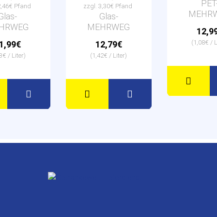
PET
2,46€ Pfand
zzgl. 3,30€ Pfand
MEHR
Glas-
Glas-
HRWEG
MEHRWEG
12,9
(1,08€ / L
1,99€
12,79€
3€ / Liter)
(1,42€ / Liter)