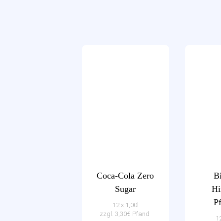
Coca-Cola Zero
B
Sugar
Hi
P
12 x 1,00l
zzgl. 3,30€ Pfand
12