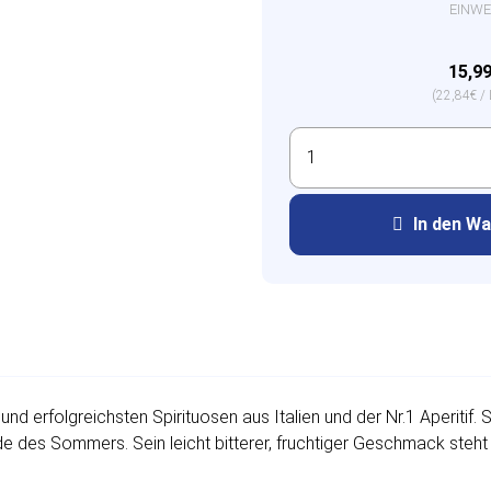
EINW
15,9
(22,84€ / L
In den W
und erfolgreichsten Spirituosen aus Italien und der Nr.1 Aperitif.
e des Sommers. Sein leicht bitterer, fruchtiger Geschmack steh