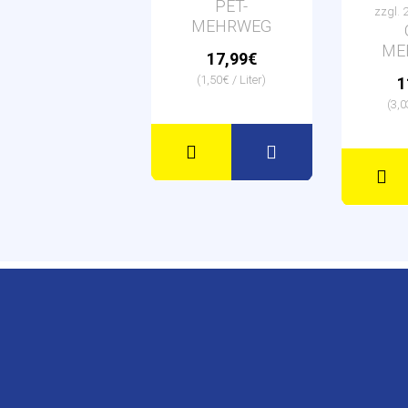
PET-
zzgl. 
MEHRWEG
ME
17,99€
(1,50€ / Liter)
1
(3,0