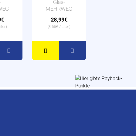
-
Glas-
WEG
MEHRWEG
9€
28,99€
iter)
(3,66€ / Liter)