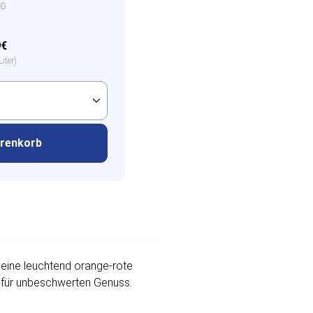
EG
9€
iter)
arenkorb
 Seine leuchtend orange-rote
t für unbeschwerten Genuss.